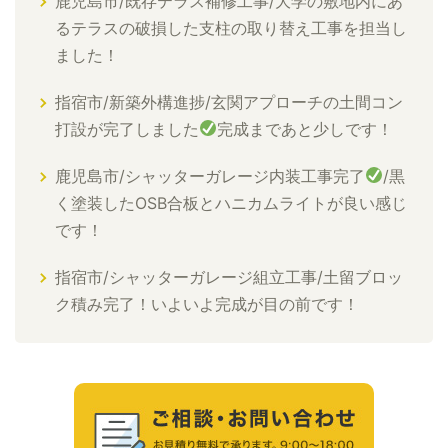
鹿児島市/既存テラス補修工事/大学の敷地内にあ
るテラスの破損した支柱の取り替え工事を担当し
ました！
指宿市/新築外構進捗/玄関アプローチの土間コン
打設が完了しました
完成まであと少しです！
鹿児島市/シャッターガレージ内装工事完了
/黒
く塗装したOSB合板とハニカムライトが良い感じ
です！
指宿市/シャッターガレージ組立工事/土留ブロッ
ク積み完了！いよいよ完成が目の前です！