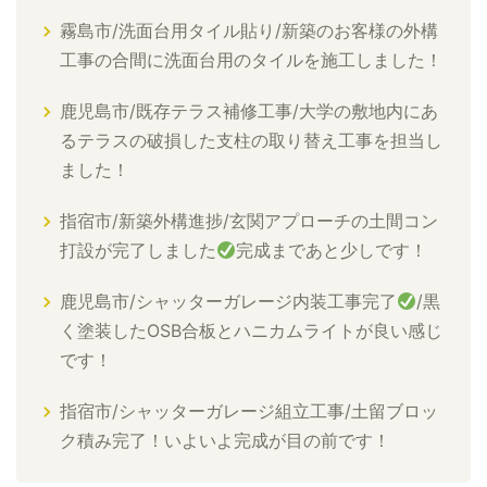
霧島市/洗面台用タイル貼り/新築のお客様の外構
工事の合間に洗面台用のタイルを施工しました！
鹿児島市/既存テラス補修工事/大学の敷地内にあ
るテラスの破損した支柱の取り替え工事を担当し
ました！
指宿市/新築外構進捗/玄関アプローチの土間コン
打設が完了しました
完成まであと少しです！
鹿児島市/シャッターガレージ内装工事完了
/黒
く塗装したOSB合板とハニカムライトが良い感じ
です！
指宿市/シャッターガレージ組立工事/土留ブロッ
ク積み完了！いよいよ完成が目の前です！