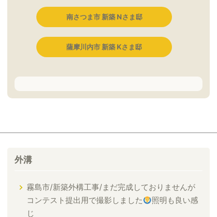
南さつま市 新築 Nさま邸
薩摩川内市 新築 Kさま邸
外溝
霧島市/新築外構工事/まだ完成しておりませんが
コンテスト提出用で撮影しました
照明も良い感
じ