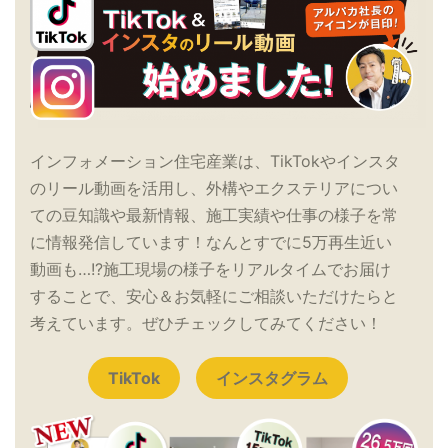
インフォメーション住宅産業は、TikTokやインスタ
のリール動画を活用し、外構やエクステリアについ
ての豆知識や最新情報、施工実績や仕事の様子を常
に情報発信しています！なんとすでに5万再生近い
動画も…!?施工現場の様子をリアルタイムでお届け
することで、安心＆お気軽にご相談いただけたらと
考えています。ぜひチェックしてみてください！
TikTok
インスタグラム