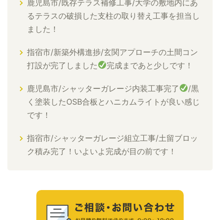
鹿児島市/既存テラス補修工事/大学の敷地内にあ
るテラスの破損した支柱の取り替え工事を担当し
ました！
指宿市/新築外構進捗/玄関アプローチの土間コン
打設が完了しました
完成まであと少しです！
鹿児島市/シャッターガレージ内装工事完了
/黒
く塗装したOSB合板とハニカムライトが良い感じ
です！
指宿市/シャッターガレージ組立工事/土留ブロッ
ク積み完了！いよいよ完成が目の前です！