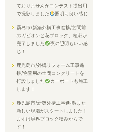
ておりませんがコンテスト提出用
で撮影しました
照明も良い感じ
霧島市/新築外構工事進捗/玄関前
のガビオンと花ブロック、植栽が
完了しました
夜の照明もいい感
じ！
鹿児島市/外構リフォーム工事進
捗/物置用の土間コンクリートを
打設しました
カーポートも施工
します！
鹿児島市/新築外構工事進捗/また
新しい現場がスタートしました！
まずは境界ブロック積みからで
す！