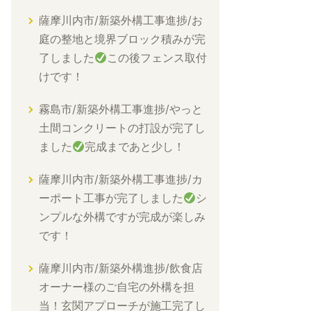
薩摩川内市/新築外構工事進捗/お
庭の整地と境界ブロック積みが完
了しました
この後フェンス取付
けです！
霧島市/新築外構工事進捗/やっと
土間コンクリートの打設が完了し
ました
完成まであと少し！
薩摩川内市/新築外構工事進捗/カ
ーポート工事が完了しました
シ
ンプルな外構ですが完成が楽しみ
です！
薩摩川内市/新築外構進捗/飲食店
オーナー様のご自宅の外構を担
当！玄関アプローチが施工完了し