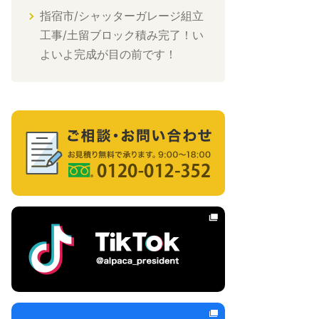
指宿市/シャッターガレージ組立
工事/土留ブロック積み完了！い
よいよ完成が目の前です！