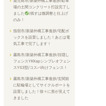
鹿児島市/新築外構工事進捗/駐車
場の土間コンクリート打設完了し
ました
/残すは微調整と仕上げ
のみ！
指宿市/新築外構工事進捗/宅配ボ
ックスを設置しました！あとは電
気工事で完了します！
霧島市/新築外構工事進捗/目隠し
フェンスYKKapシンプレオフェン
スYS3型/コスパ向けフェンス！
霧島市/新築外構工事進捗/玄関前
に駐輪場としてサイクルポートを
設置しました！徐々に形が見えて
きました