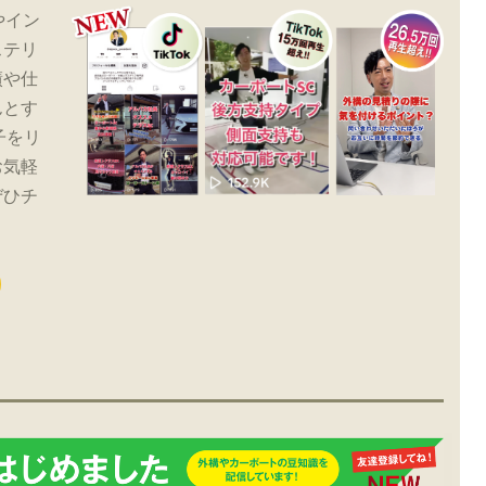
やイン
ステリ
績や仕
んとす
子をリ
お気軽
ぜひチ