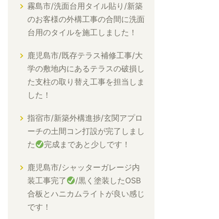
霧島市/洗面台用タイル貼り/新築
のお客様の外構工事の合間に洗面
台用のタイルを施工しました！
鹿児島市/既存テラス補修工事/大
学の敷地内にあるテラスの破損し
た支柱の取り替え工事を担当しま
した！
指宿市/新築外構進捗/玄関アプロ
ーチの土間コン打設が完了しまし
た
完成まであと少しです！
鹿児島市/シャッターガレージ内
装工事完了
/黒く塗装したOSB
合板とハニカムライトが良い感じ
です！