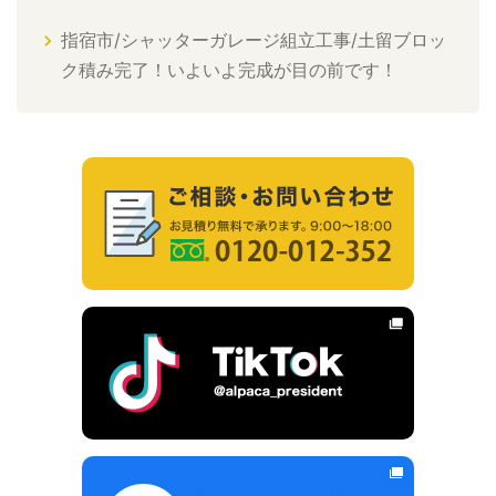
指宿市/シャッターガレージ組立工事/土留ブロッ
ク積み完了！いよいよ完成が目の前です！