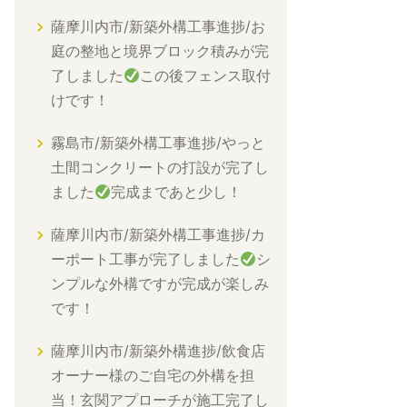
薩摩川内市/新築外構工事進捗/お
庭の整地と境界ブロック積みが完
了しました
この後フェンス取付
けです！
霧島市/新築外構工事進捗/やっと
土間コンクリートの打設が完了し
ました
完成まであと少し！
薩摩川内市/新築外構工事進捗/カ
ーポート工事が完了しました
シ
ンプルな外構ですが完成が楽しみ
です！
薩摩川内市/新築外構進捗/飲食店
オーナー様のご自宅の外構を担
当！玄関アプローチが施工完了し