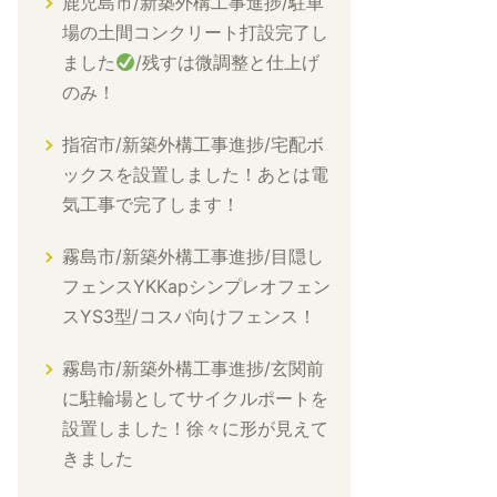
鹿児島市/新築外構工事進捗/駐車
場の土間コンクリート打設完了し
ました
/残すは微調整と仕上げ
のみ！
指宿市/新築外構工事進捗/宅配ボ
ックスを設置しました！あとは電
気工事で完了します！
霧島市/新築外構工事進捗/目隠し
フェンスYKKapシンプレオフェン
スYS3型/コスパ向けフェンス！
霧島市/新築外構工事進捗/玄関前
に駐輪場としてサイクルポートを
設置しました！徐々に形が見えて
きました