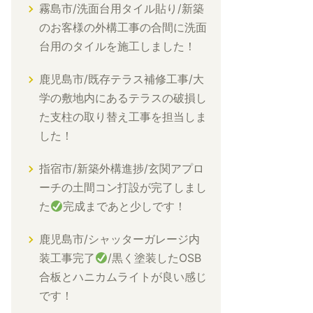
霧島市/洗面台用タイル貼り/新築
のお客様の外構工事の合間に洗面
台用のタイルを施工しました！
鹿児島市/既存テラス補修工事/大
学の敷地内にあるテラスの破損し
た支柱の取り替え工事を担当しま
した！
指宿市/新築外構進捗/玄関アプロ
ーチの土間コン打設が完了しまし
た
完成まであと少しです！
鹿児島市/シャッターガレージ内
装工事完了
/黒く塗装したOSB
合板とハニカムライトが良い感じ
です！