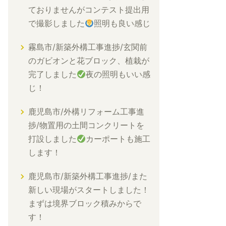
ておりませんがコンテスト提出用
で撮影しました
照明も良い感じ
霧島市/新築外構工事進捗/玄関前
のガビオンと花ブロック、植栽が
完了しました
夜の照明もいい感
じ！
鹿児島市/外構リフォーム工事進
捗/物置用の土間コンクリートを
打設しました
カーポートも施工
します！
鹿児島市/新築外構工事進捗/また
新しい現場がスタートしました！
まずは境界ブロック積みからで
す！