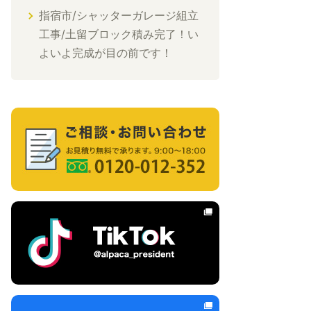
指宿市/シャッターガレージ組立
工事/土留ブロック積み完了！い
よいよ完成が目の前です！