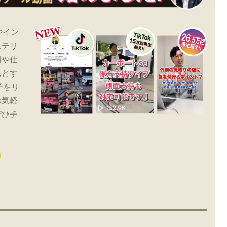
やイン
ステリ
績や仕
んとす
子をリ
お気軽
ぜひチ