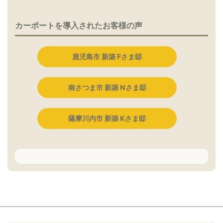
カーポートを導入されたお客様の声
鹿児島市 新築 Fさま邸
南さつま市 新築 Nさま邸
薩摩川内市 新築 Kさま邸