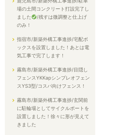
鹿児島市/新築外構工事進捗/駐車
場の土間コンクリート打設完了し
ました
/残すは微調整と仕上げ
のみ！
指宿市/新築外構工事進捗/宅配ボ
ックスを設置しました！あとは電
気工事で完了します！
霧島市/新築外構工事進捗/目隠し
フェンスYKKapシンプレオフェン
スYS3型/コスパ向けフェンス！
霧島市/新築外構工事進捗/玄関前
に駐輪場としてサイクルポートを
設置しました！徐々に形が見えて
きました