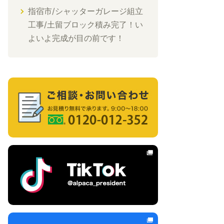
指宿市/シャッターガレージ組立
工事/土留ブロック積み完了！い
よいよ完成が目の前です！