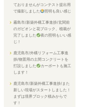
ておりませんがコンテスト提出用
で撮影しました
照明も良い感じ
霧島市/新築外構工事進捗/玄関前
のガビオンと花ブロック、植栽が
完了しました
夜の照明もいい感
じ！
鹿児島市/外構リフォーム工事進
捗/物置用の土間コンクリートを
打設しました
カーポートも施工
します！
鹿児島市/新築外構工事進捗/また
新しい現場がスタートしました！
まずは境界ブロック積みからで
す！