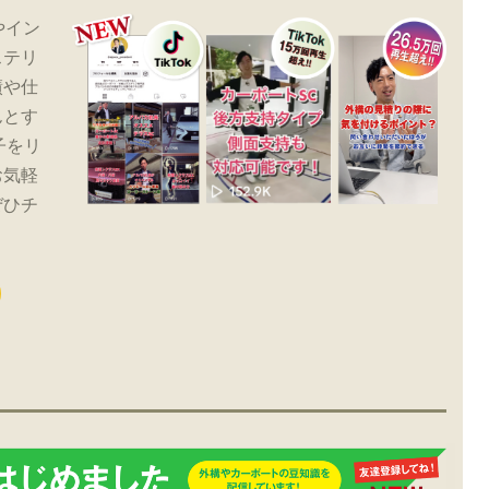
やイン
ステリ
績や仕
んとす
子をリ
お気軽
ぜひチ