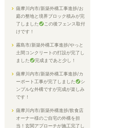
薩摩川内市/新築外構工事進捗/お
庭の整地と境界ブロック積みが完
了しました
この後フェンス取付
けです！
霧島市/新築外構工事進捗/やっと
土間コンクリートの打設が完了し
ました
完成まであと少し！
薩摩川内市/新築外構工事進捗/カ
ーポート工事が完了しました
シ
ンプルな外構ですが完成が楽しみ
です！
薩摩川内市/新築外構進捗/飲食店
オーナー様のご自宅の外構を担
当！玄関アプローチが施工完了し