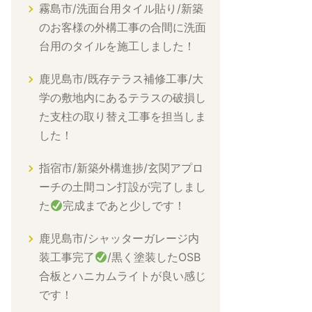
霧島市/洗面台用タイル貼り/新築
のお客様の外構工事の合間に洗面
台用のタイルを施工しました！
鹿児島市/既存テラス補修工事/大
学の敷地内にあるテラスの破損し
た支柱の取り替え工事を担当しま
した！
指宿市/新築外構進捗/玄関アプロ
ーチの土間コン打設が完了しまし
た
完成まであと少しです！
鹿児島市/シャッターガレージ内
装工事完了
/黒く塗装したOSB
合板とハニカムライトが良い感じ
です！