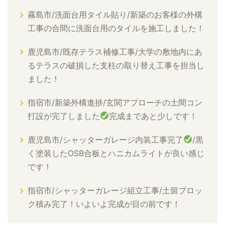
霧島市/洗面台用タイル貼り/新築のお客様の外構
工事の合間に洗面台用のタイルを施工しました！
鹿児島市/既存テラス補修工事/大学の敷地内にあ
るテラスの破損した支柱の取り替え工事を担当し
ました！
指宿市/新築外構進捗/玄関アプローチの土間コン
打設が完了しました
完成まであと少しです！
鹿児島市/シャッターガレージ内装工事完了
/黒
く塗装したOSB合板とハニカムライトが良い感じ
です！
指宿市/シャッターガレージ組立工事/土留ブロッ
ク積み完了！いよいよ完成が目の前です！