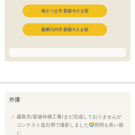
南さつま市 新築 Nさま邸
薩摩川内市 新築 Kさま邸
外溝
霧島市/新築外構工事/まだ完成しておりませんが
コンテスト提出用で撮影しました
照明も良い感
じ