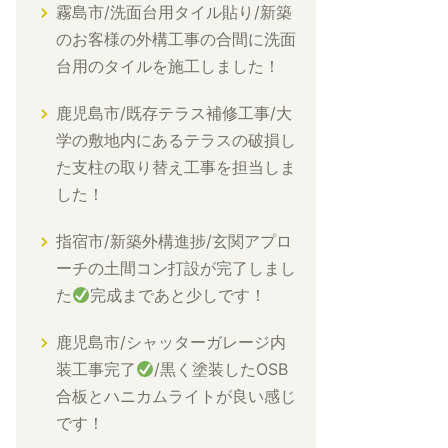
霧島市/洗面台用タイル貼り/新築
のお客様の外構工事の合間に洗面
台用のタイルを施工しました！
鹿児島市/既存テラス補修工事/大
学の敷地内にあるテラスの破損し
た支柱の取り替え工事を担当しま
した！
指宿市/新築外構進捗/玄関アプロ
ーチの土間コン打設が完了しまし
た
完成まであと少しです！
鹿児島市/シャッターガレージ内
装工事完了
/黒く塗装したOSB
合板とハニカムライトが良い感じ
です！