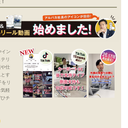
た！
やイン
ステリ
績や仕
んとす
子をリ
お気軽
ぜひチ