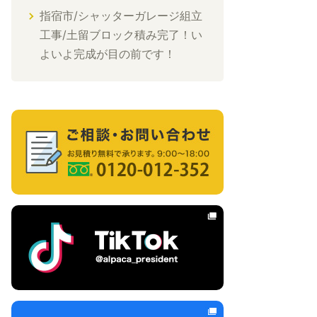
指宿市/シャッターガレージ組立
工事/土留ブロック積み完了！い
よいよ完成が目の前です！