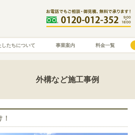
たしたちについて
事業案内
料金一覧
外構など施工事例
け！