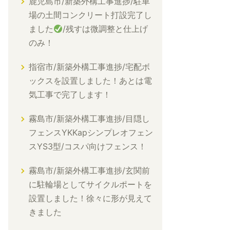
鹿児島市/新築外構工事進捗/駐車
場の土間コンクリート打設完了し
ました
/残すは微調整と仕上げ
のみ！
指宿市/新築外構工事進捗/宅配ボ
ックスを設置しました！あとは電
気工事で完了します！
霧島市/新築外構工事進捗/目隠し
フェンスYKKapシンプレオフェン
スYS3型/コスパ向けフェンス！
霧島市/新築外構工事進捗/玄関前
に駐輪場としてサイクルポートを
設置しました！徐々に形が見えて
きました