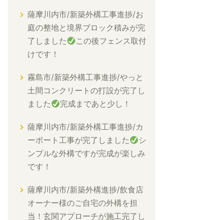
薩摩川内市/新築外構工事進捗/お
庭の整地と境界ブロック積みが完
了しました
この後フェンス取付
けです！
霧島市/新築外構工事進捗/やっと
土間コンクリートの打設が完了し
ました
完成まであと少し！
薩摩川内市/新築外構工事進捗/カ
ーポート工事が完了しました
シ
ンプルな外構ですが完成が楽しみ
です！
薩摩川内市/新築外構進捗/飲食店
オーナー様のご自宅の外構を担
当！玄関アプローチが施工完了し