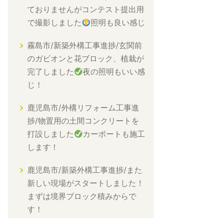
ておりませんがコンテスト提出用
で撮影しました
照明も良い感じ
霧島市/新築外構工事進捗/玄関前
のガビオンと花ブロック、植栽が
完了しました
夜の照明もいい感
じ！
鹿児島市/外構リフォーム工事進
捗/物置用の土間コンクリートを
打設しました
カーポートも施工
します！
鹿児島市/新築外構工事進捗/また
新しい現場がスタートしました！
まずは境界ブロック積みからで
す！