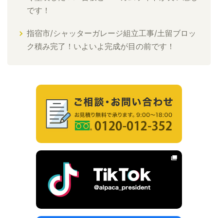
です！
指宿市/シャッターガレージ組立工事/土留ブロッ
ク積み完了！いよいよ完成が目の前です！