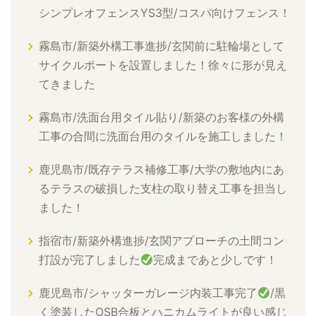
シンプレオフェンスYS3型/コスパ向けフェンス！
霧島市/新築外構工事進捗/玄関前に駐輪場として
サイクルポートを設置しました！徐々に形が見え
てきました
霧島市/洗面台用タイル貼り/新築のお客様の外構
工事の合間に洗面台用のタイルを施工しました！
鹿児島市/既存テラス補修工事/大学の敷地内にあ
るテラスの破損した支柱の取り替え工事を担当し
ました！
指宿市/新築外構進捗/玄関アプローチの土間コン
打設が完了しました
完成まであと少しです！
鹿児島市/シャッターガレージ内装工事完了
/黒
く塗装したOSB合板とハニカムライトが良い感じ