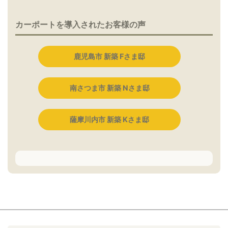
カーポートを導入されたお客様の声
鹿児島市 新築 Fさま邸
南さつま市 新築 Nさま邸
薩摩川内市 新築 Kさま邸