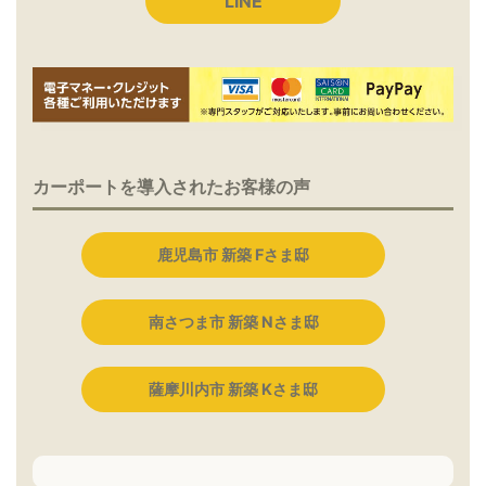
LINE
カーポートを導入されたお客様の声
鹿児島市 新築 Fさま邸
南さつま市 新築 Nさま邸
薩摩川内市 新築 Kさま邸