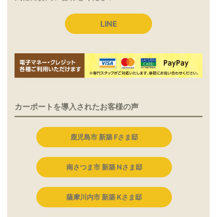
LINE
カーポートを導入されたお客様の声
鹿児島市 新築 Fさま邸
南さつま市 新築 Nさま邸
薩摩川内市 新築 Kさま邸