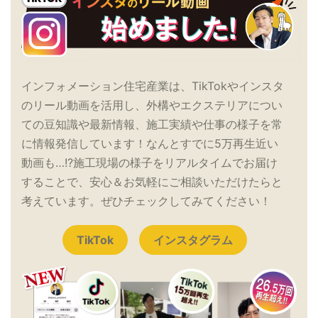
インフォメーション住宅産業は、TikTokやインスタ
のリール動画を活用し、外構やエクステリアについ
ての豆知識や最新情報、施工実績や仕事の様子を常
に情報発信しています！なんとすでに5万再生近い
動画も…!?施工現場の様子をリアルタイムでお届け
することで、安心＆お気軽にご相談いただけたらと
考えています。ぜひチェックしてみてください！
TikTok
インスタグラム