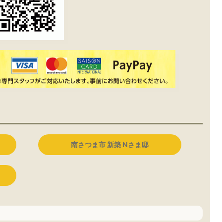
南さつま市 新築 Nさま邸