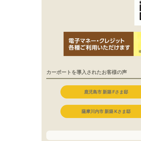
カーポートを導入されたお客様の声
鹿児島市 新築 Fさま邸
薩摩川内市 新築 Kさま邸