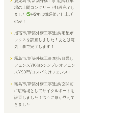
鹿児島市/新築外構工事進捗/駐車
場の土間コンクリート打設完了し
ました
/残すは微調整と仕上げ
のみ！
指宿市/新築外構工事進捗/宅配ボ
ックスを設置しました！あとは電
気工事で完了します！
霧島市/新築外構工事進捗/目隠し
フェンスYKKapシンプレオフェン
スYS3型/コスパ向けフェンス！
霧島市/新築外構工事進捗/玄関前
に駐輪場としてサイクルポートを
設置しました！徐々に形が見えて
きました