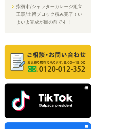
指宿市/シャッターガレージ組立
工事/土留ブロック積み完了！い
よいよ完成が目の前です！