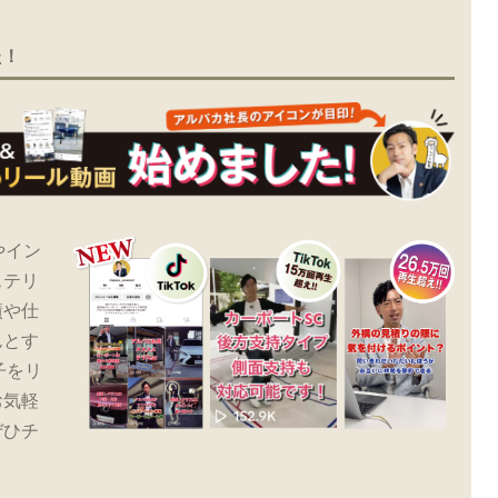
た！
やイン
ステリ
績や仕
んとす
子をリ
お気軽
ぜひチ