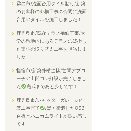
霧島市/洗面台用タイル貼り/新築
のお客様の外構工事の合間に洗面
台用のタイルを施工しました！
鹿児島市/既存テラス補修工事/大
学の敷地内にあるテラスの破損し
た支柱の取り替え工事を担当しま
した！
指宿市/新築外構進捗/玄関アプロ
ーチの土間コン打設が完了しまし
た
完成まであと少しです！
鹿児島市/シャッターガレージ内
装工事完了
/黒く塗装したOSB
合板とハニカムライトが良い感じ
です！