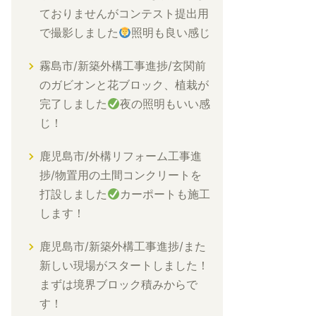
ておりませんがコンテスト提出用
で撮影しました
照明も良い感じ
霧島市/新築外構工事進捗/玄関前
のガビオンと花ブロック、植栽が
完了しました
夜の照明もいい感
じ！
鹿児島市/外構リフォーム工事進
捗/物置用の土間コンクリートを
打設しました
カーポートも施工
します！
鹿児島市/新築外構工事進捗/また
新しい現場がスタートしました！
まずは境界ブロック積みからで
す！