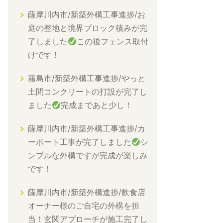
薩摩川内市/新築外構工事進捗/お
庭の整地と境界ブロック積みが完
了しました
この後フェンス取付
けです！
霧島市/新築外構工事進捗/やっと
土間コンクリートの打設が完了し
ました
完成まであと少し！
薩摩川内市/新築外構工事進捗/カ
ーポート工事が完了しました
シ
ンプルな外構ですが完成が楽しみ
です！
薩摩川内市/新築外構進捗/飲食店
オーナー様のご自宅の外構を担
当！玄関アプローチが施工完了し