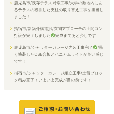
鹿児島市/既存テラス補修工事/大学の敷地内にあ
るテラスの破損した支柱の取り替え工事を担当し
ました！
指宿市/新築外構進捗/玄関アプローチの土間コン
打設が完了しました
完成まであと少しです！
鹿児島市/シャッターガレージ内装工事完了
/黒
く塗装したOSB合板とハニカムライトが良い感じ
です！
指宿市/シャッターガレージ組立工事/土留ブロッ
ク積み完了！いよいよ完成が目の前です！