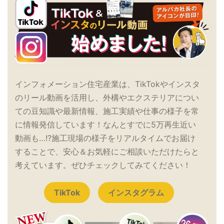
インフォメーション住宅産業は、TikTokやインスタ
のリール動画を活用し、外構やエクステリアについ
ての豆知識や最新情報、施工実績や仕事の様子を常
に情報発信しています！なんとすでに5万再生近い
動画も…!?施工現場の様子をリアルタイムでお届け
することで、安心＆お気軽にご相談いただけたらと
考えています。ぜひチェックしてみてください！
TikTok
インスタグラム