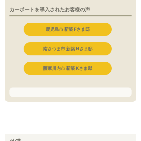
カーポートを導入されたお客様の声
鹿児島市 新築 Fさま邸
南さつま市 新築 Nさま邸
薩摩川内市 新築 Kさま邸