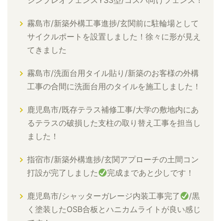
シンプレオフェンスYS3型/コスパ向けフェンス！
霧島市/新築外構工事進捗/玄関前に駐輪場として
サイクルポートを設置しました！徐々に形が見え
てきました
霧島市/洗面台用タイル貼り/新築のお客様の外構
工事の合間に洗面台用のタイルを施工しました！
鹿児島市/既存テラス補修工事/大学の敷地内にあ
るテラスの破損した支柱の取り替え工事を担当し
ました！
指宿市/新築外構進捗/玄関アプローチの土間コン
打設が完了しました
完成まであと少しです！
鹿児島市/シャッターガレージ内装工事完了
/黒
く塗装したOSB合板とハニカムライトが良い感じ