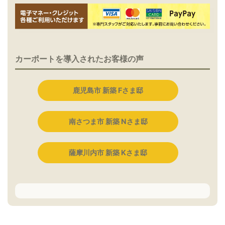
カーポートを導入されたお客様の声
鹿児島市 新築 Fさま邸
南さつま市 新築 Nさま邸
薩摩川内市 新築 Kさま邸