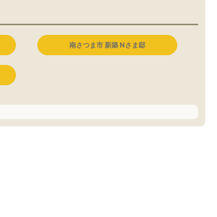
南さつま市 新築 Nさま邸