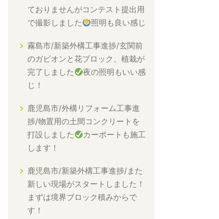
ておりませんがコンテスト提出用
で撮影しました
照明も良い感じ
霧島市/新築外構工事進捗/玄関前
のガビオンと花ブロック、植栽が
完了しました
夜の照明もいい感
じ！
鹿児島市/外構リフォーム工事進
捗/物置用の土間コンクリートを
打設しました
カーポートも施工
します！
鹿児島市/新築外構工事進捗/また
新しい現場がスタートしました！
まずは境界ブロック積みからで
す！