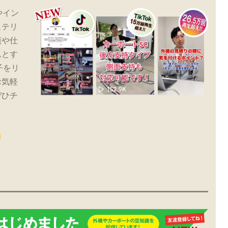
やイン
ステリ
績や仕
んとす
子をリ
お気軽
ぜひチ