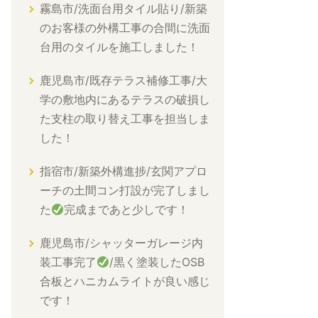
霧島市/洗面台用タイル貼り/新築
のお客様の外構工事の合間に洗面
台用のタイルを施工しました！
鹿児島市/既存テラス補修工事/大
学の敷地内にあるテラスの破損し
た支柱の取り替え工事を担当しま
した！
指宿市/新築外構進捗/玄関アプロ
ーチの土間コン打設が完了しまし
た
完成まであと少しです！
鹿児島市/シャッターガレージ内
装工事完了
/黒く塗装したOSB
合板とハニカムライトが良い感じ
です！