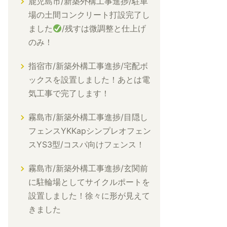
鹿児島市/新築外構工事進捗/駐車
場の土間コンクリート打設完了し
ました
/残すは微調整と仕上げ
のみ！
指宿市/新築外構工事進捗/宅配ボ
ックスを設置しました！あとは電
気工事で完了します！
霧島市/新築外構工事進捗/目隠し
フェンスYKKapシンプレオフェン
スYS3型/コスパ向けフェンス！
霧島市/新築外構工事進捗/玄関前
に駐輪場としてサイクルポートを
設置しました！徐々に形が見えて
きました