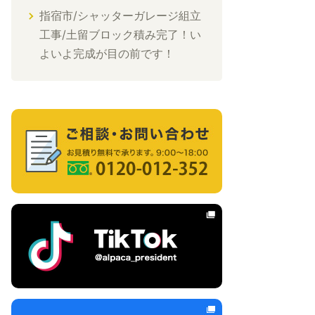
指宿市/シャッターガレージ組立
工事/土留ブロック積み完了！い
よいよ完成が目の前です！