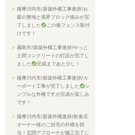
薩摩川内市/新築外構工事進捗/お
庭の整地と境界ブロック積みが完
了しました
この後フェンス取付
けです！
霧島市/新築外構工事進捗/やっと
土間コンクリートの打設が完了し
ました
完成まであと少し！
薩摩川内市/新築外構工事進捗/カ
ーポート工事が完了しました
シ
ンプルな外構ですが完成が楽しみ
です！
薩摩川内市/新築外構進捗/飲食店
オーナー様のご自宅の外構を担
当！玄関アプローチが施工完了し