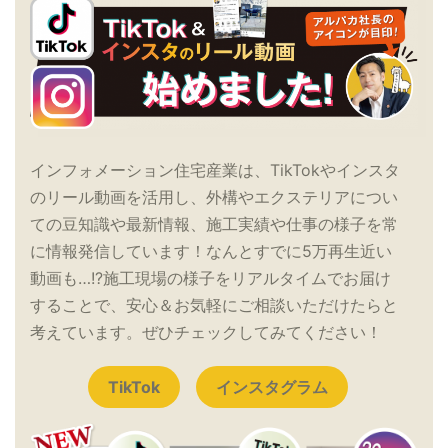
インフォメーション住宅産業は、TikTokやインスタ
のリール動画を活用し、外構やエクステリアについ
ての豆知識や最新情報、施工実績や仕事の様子を常
に情報発信しています！なんとすでに5万再生近い
動画も…!?施工現場の様子をリアルタイムでお届け
することで、安心＆お気軽にご相談いただけたらと
考えています。ぜひチェックしてみてください！
TikTok
インスタグラム