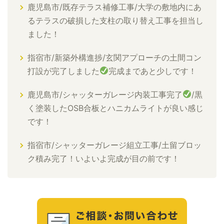
鹿児島市/既存テラス補修工事/大学の敷地内にあ
るテラスの破損した支柱の取り替え工事を担当し
ました！
指宿市/新築外構進捗/玄関アプローチの土間コン
打設が完了しました
完成まであと少しです！
鹿児島市/シャッターガレージ内装工事完了
/黒
く塗装したOSB合板とハニカムライトが良い感じ
です！
指宿市/シャッターガレージ組立工事/土留ブロッ
ク積み完了！いよいよ完成が目の前です！