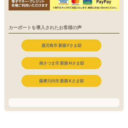
カーポートを導入されたお客様の声
鹿児島市 新築 Fさま邸
南さつま市 新築 Nさま邸
薩摩川内市 新築 Kさま邸