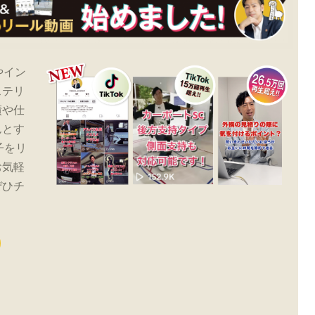
やイン
ステリ
績や仕
んとす
子をリ
お気軽
ぜひチ