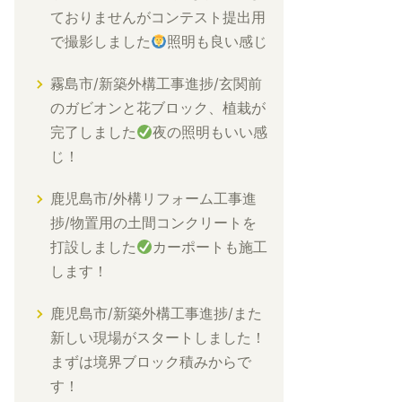
ておりませんがコンテスト提出用
で撮影しました
照明も良い感じ
霧島市/新築外構工事進捗/玄関前
のガビオンと花ブロック、植栽が
完了しました
夜の照明もいい感
じ！
鹿児島市/外構リフォーム工事進
捗/物置用の土間コンクリートを
打設しました
カーポートも施工
します！
鹿児島市/新築外構工事進捗/また
新しい現場がスタートしました！
まずは境界ブロック積みからで
す！