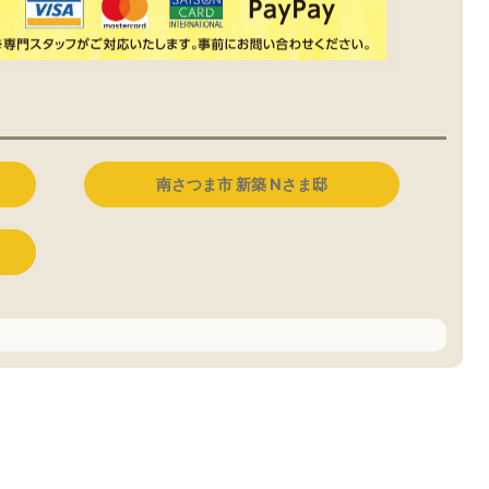
南さつま市 新築 Nさま邸