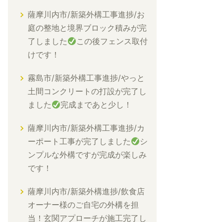
薩摩川内市/新築外構工事進捗/お
庭の整地と境界ブロック積みが完
了しました
この後フェンス取付
けです！
霧島市/新築外構工事進捗/やっと
土間コンクリートの打設が完了し
ました
完成まであと少し！
薩摩川内市/新築外構工事進捗/カ
ーポート工事が完了しました
シ
ンプルな外構ですが完成が楽しみ
です！
薩摩川内市/新築外構進捗/飲食店
オーナー様のご自宅の外構を担
当！玄関アプローチが施工完了し