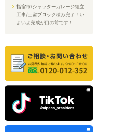
指宿市/シャッターガレージ組立
工事/土留ブロック積み完了！い
よいよ完成が目の前です！