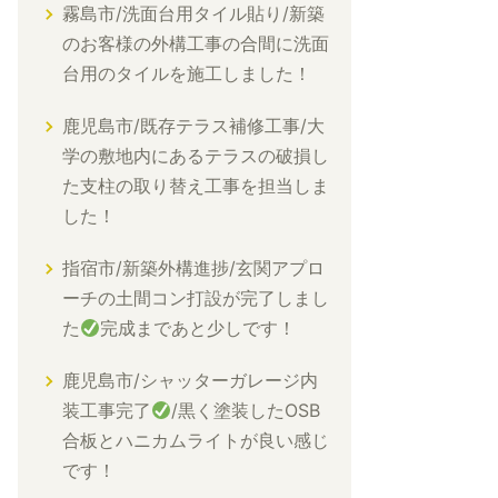
霧島市/洗面台用タイル貼り/新築
のお客様の外構工事の合間に洗面
台用のタイルを施工しました！
鹿児島市/既存テラス補修工事/大
学の敷地内にあるテラスの破損し
た支柱の取り替え工事を担当しま
した！
指宿市/新築外構進捗/玄関アプロ
ーチの土間コン打設が完了しまし
た
完成まであと少しです！
鹿児島市/シャッターガレージ内
装工事完了
/黒く塗装したOSB
合板とハニカムライトが良い感じ
です！