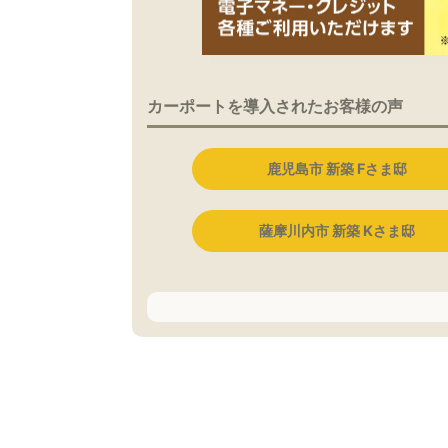
カーポートを導入されたお客様の声
鹿児島市 新築 Fさま邸
薩摩川内市 新築 Kさま邸