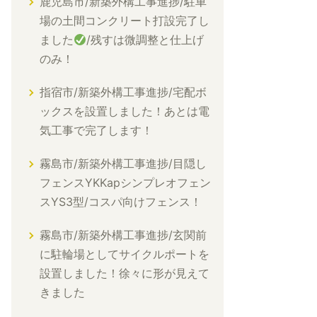
鹿児島市/新築外構工事進捗/駐車
場の土間コンクリート打設完了し
ました
/残すは微調整と仕上げ
のみ！
指宿市/新築外構工事進捗/宅配ボ
ックスを設置しました！あとは電
気工事で完了します！
霧島市/新築外構工事進捗/目隠し
フェンスYKKapシンプレオフェン
スYS3型/コスパ向けフェンス！
霧島市/新築外構工事進捗/玄関前
に駐輪場としてサイクルポートを
設置しました！徐々に形が見えて
きました