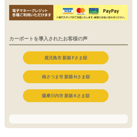
カーポートを導入されたお客様の声
鹿児島市 新築 Fさま邸
南さつま市 新築 Nさま邸
薩摩川内市 新築 Kさま邸