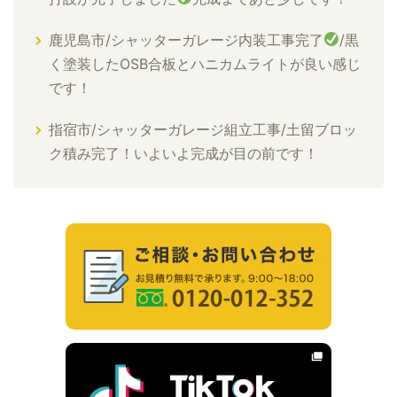
鹿児島市/シャッターガレージ内装工事完了
/黒
く塗装したOSB合板とハニカムライトが良い感じ
です！
指宿市/シャッターガレージ組立工事/土留ブロッ
ク積み完了！いよいよ完成が目の前です！