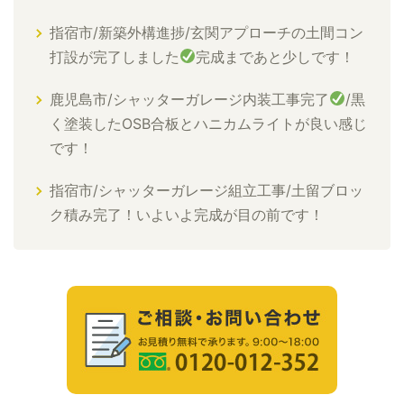
指宿市/新築外構進捗/玄関アプローチの土間コン
打設が完了しました
完成まであと少しです！
鹿児島市/シャッターガレージ内装工事完了
/黒
く塗装したOSB合板とハニカムライトが良い感じ
です！
指宿市/シャッターガレージ組立工事/土留ブロッ
ク積み完了！いよいよ完成が目の前です！