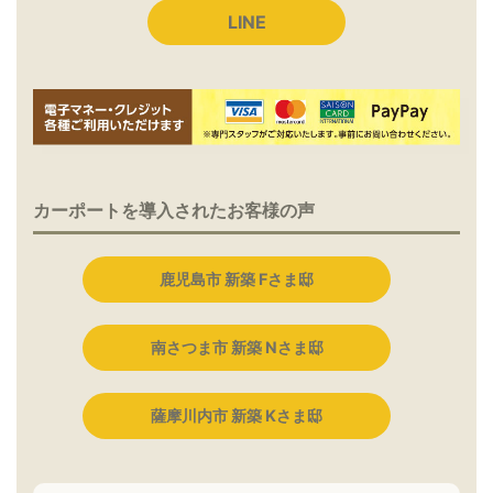
LINE
カーポートを導入されたお客様の声
鹿児島市 新築 Fさま邸
南さつま市 新築 Nさま邸
薩摩川内市 新築 Kさま邸