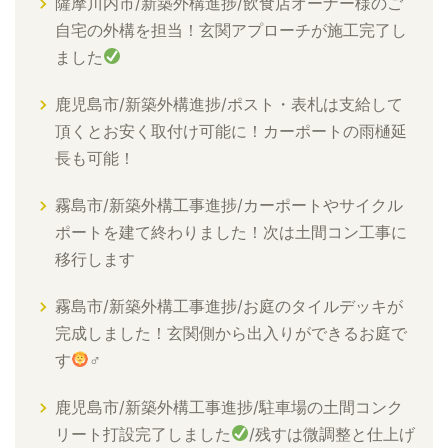
薩摩川内市/新築外構進捗/飲食店オーナー様のご
自宅の外構を担当！玄関アプローチが施工完了し
ました
鹿児島市/新築外構進捗/ポスト・表札は支給して
頂くとお安く取付け可能に！カーポートの雨樋延
長も可能！
霧島市/新築外構工事進捗/カーポートやサイクル
ポートを建て終わりました！次は土間コン工事に
移行します
霧島市/新築外構工事進捗/お庭のタイルデッキが
完成しました！玄関側から出入りができるお庭で
す
‍♂
鹿児島市/新築外構工事進捗/駐車場の土間コンク
リート打設完了しました
/残すは微調整と仕上げ