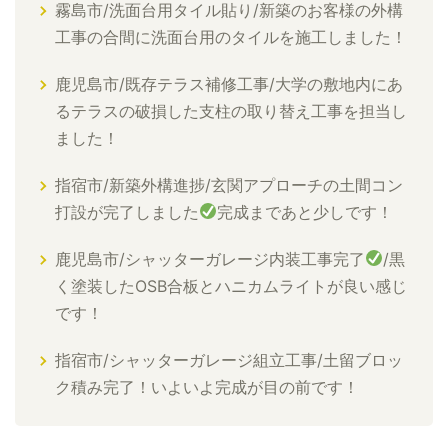
霧島市/洗面台用タイル貼り/新築のお客様の外構
工事の合間に洗面台用のタイルを施工しました！
鹿児島市/既存テラス補修工事/大学の敷地内にあ
るテラスの破損した支柱の取り替え工事を担当し
ました！
指宿市/新築外構進捗/玄関アプローチの土間コン
打設が完了しました
完成まであと少しです！
鹿児島市/シャッターガレージ内装工事完了
/黒
く塗装したOSB合板とハニカムライトが良い感じ
です！
指宿市/シャッターガレージ組立工事/土留ブロッ
ク積み完了！いよいよ完成が目の前です！