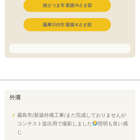
南さつま市 新築 Nさま邸
薩摩川内市 新築 Kさま邸
外溝
霧島市/新築外構工事/まだ完成しておりませんが
コンテスト提出用で撮影しました
照明も良い感
じ