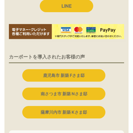
LINE
カーポートを導入されたお客様の声
鹿児島市 新築 Fさま邸
南さつま市 新築 Nさま邸
薩摩川内市 新築 Kさま邸