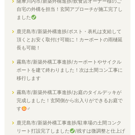
薩摩川内市/新築外構進捗/飲食店オーナー様のご
自宅の外構を担当！玄関アプローチが施工完了し
ました
鹿児島市/新築外構進捗/ポスト・表札は支給して
頂くとお安く取付け可能に！カーポートの雨樋延
長も可能！
霧島市/新築外構工事進捗/カーポートやサイクル
ポートを建て終わりました！次は土間コン工事に
移行します
霧島市/新築外構工事進捗/お庭のタイルデッキが
完成しました！玄関側から出入りができるお庭で
す
‍♂
鹿児島市/新築外構工事進捗/駐車場の土間コンク
リート打設完了しました
/残すは微調整と仕上げ