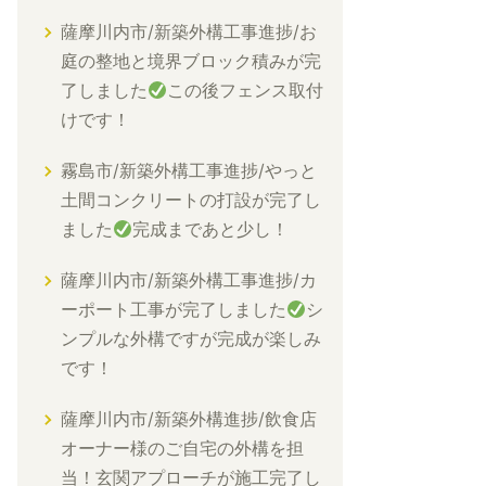
薩摩川内市/新築外構工事進捗/お
庭の整地と境界ブロック積みが完
了しました
この後フェンス取付
けです！
霧島市/新築外構工事進捗/やっと
土間コンクリートの打設が完了し
ました
完成まであと少し！
薩摩川内市/新築外構工事進捗/カ
ーポート工事が完了しました
シ
ンプルな外構ですが完成が楽しみ
です！
薩摩川内市/新築外構進捗/飲食店
オーナー様のご自宅の外構を担
当！玄関アプローチが施工完了し