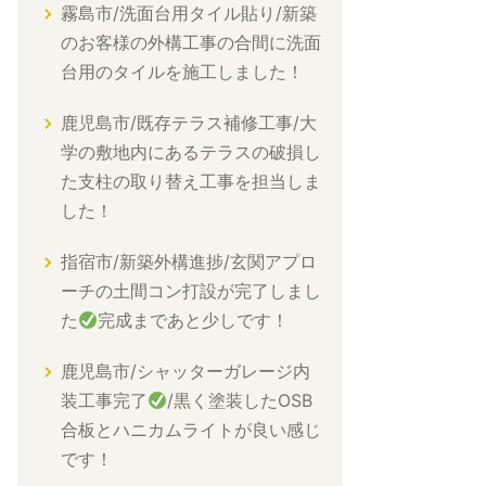
霧島市/洗面台用タイル貼り/新築
のお客様の外構工事の合間に洗面
台用のタイルを施工しました！
鹿児島市/既存テラス補修工事/大
学の敷地内にあるテラスの破損し
た支柱の取り替え工事を担当しま
した！
指宿市/新築外構進捗/玄関アプロ
ーチの土間コン打設が完了しまし
た
完成まであと少しです！
鹿児島市/シャッターガレージ内
装工事完了
/黒く塗装したOSB
合板とハニカムライトが良い感じ
です！