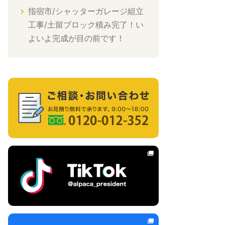
指宿市/シャッターガレージ組立
工事/土留ブロック積み完了！い
よいよ完成が目の前です！