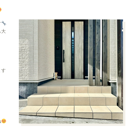
す
も大
ます
ね