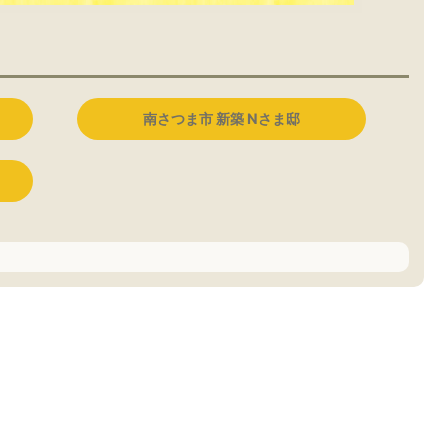
南さつま市 新築 Nさま邸