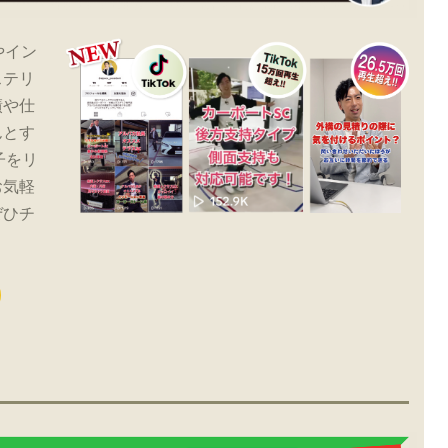
やイン
ステリ
績や仕
んとす
子をリ
お気軽
ぜひチ