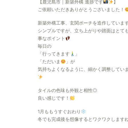
【鹿児島市｜新築外構 進捗です
】
ご依頼いただきありがとうございました！
新築外構工事、玄関ポーチを造作していま
シンプルですが、立ち上がりや踏面はとて
事なポイント
毎日の
「行ってきます
」
「ただいま
」が
気持ちよくなるように、細かく調整してい
タイルの色味も外観と相性◎
良い感じです！
1月ももうすぐおわり
冬でも完成後を想像するとワクワクします