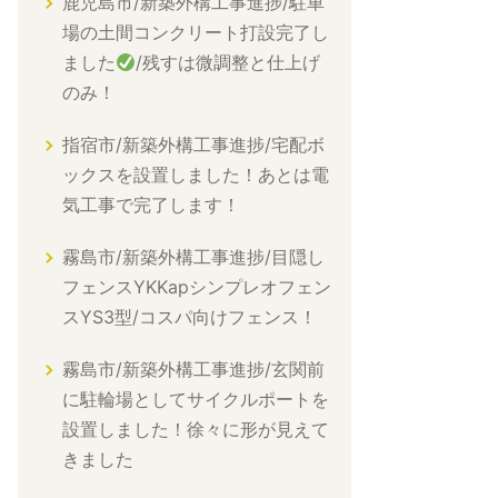
鹿児島市/新築外構工事進捗/駐車
場の土間コンクリート打設完了し
ました
/残すは微調整と仕上げ
のみ！
指宿市/新築外構工事進捗/宅配ボ
ックスを設置しました！あとは電
気工事で完了します！
霧島市/新築外構工事進捗/目隠し
フェンスYKKapシンプレオフェン
スYS3型/コスパ向けフェンス！
霧島市/新築外構工事進捗/玄関前
に駐輪場としてサイクルポートを
設置しました！徐々に形が見えて
きました