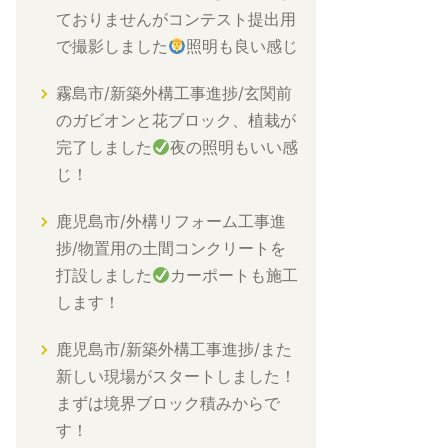
ておりませんがコンテスト提出用
で撮影しました
照明も良い感じ
霧島市/新築外構工事進捗/玄関前
のガビオンと花ブロック、植栽が
完了しました
夜の照明もいい感
じ！
鹿児島市/外構リフォーム工事進
捗/物置用の土間コンクリートを
打設しました
カーポートも施工
します！
鹿児島市/新築外構工事進捗/また
新しい現場がスタートしました！
まずは境界ブロック積みからで
す！