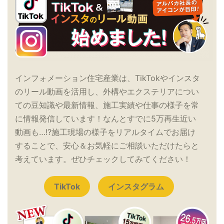
インフォメーション住宅産業は、TikTokやインスタ
のリール動画を活用し、外構やエクステリアについ
ての豆知識や最新情報、施工実績や仕事の様子を常
に情報発信しています！なんとすでに5万再生近い
動画も…!?施工現場の様子をリアルタイムでお届け
することで、安心＆お気軽にご相談いただけたらと
考えています。ぜひチェックしてみてください！
TikTok
インスタグラム