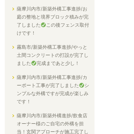
薩摩川内市/新築外構工事進捗/お
庭の整地と境界ブロック積みが完
了しました
この後フェンス取付
けです！
霧島市/新築外構工事進捗/やっと
土間コンクリートの打設が完了し
ました
完成まであと少し！
薩摩川内市/新築外構工事進捗/カ
ーポート工事が完了しました
シ
ンプルな外構ですが完成が楽しみ
です！
薩摩川内市/新築外構進捗/飲食店
オーナー様のご自宅の外構を担
当！玄関アプローチが施工完了し