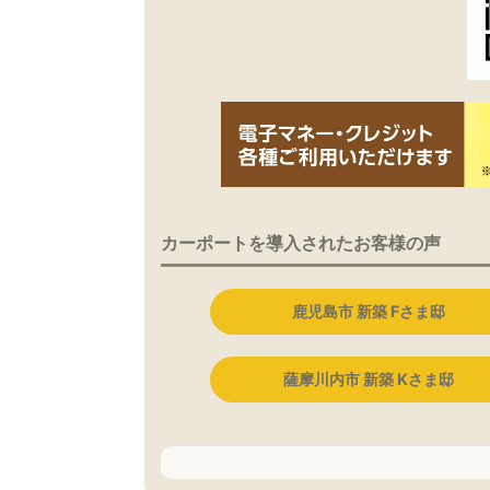
カーポートを導入されたお客様の声
鹿児島市 新築 Fさま邸
薩摩川内市 新築 Kさま邸