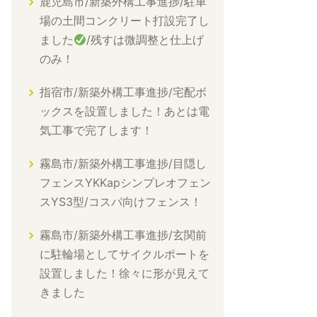
鹿児島市/新築外構工事進捗/駐車
場の土間コンクリート打設完了し
ました
/残すは微調整と仕上げ
のみ！
指宿市/新築外構工事進捗/宅配ボ
ックスを設置しました！あとは電
気工事で完了します！
霧島市/新築外構工事進捗/目隠し
フェンスYKKapシンプレオフェン
スYS3型/コスパ向けフェンス！
霧島市/新築外構工事進捗/玄関前
に駐輪場としてサイクルポートを
設置しました！徐々に形が見えて
きました