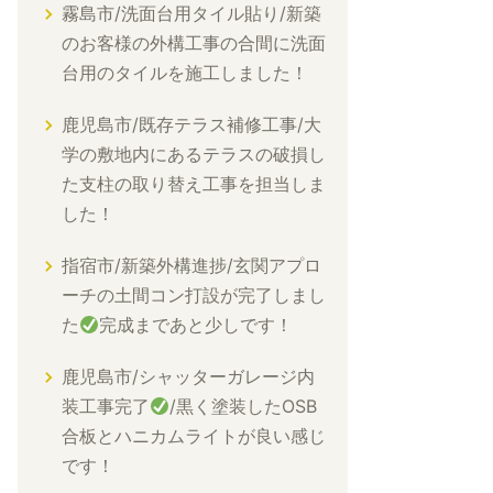
霧島市/洗面台用タイル貼り/新築
のお客様の外構工事の合間に洗面
台用のタイルを施工しました！
鹿児島市/既存テラス補修工事/大
学の敷地内にあるテラスの破損し
た支柱の取り替え工事を担当しま
した！
指宿市/新築外構進捗/玄関アプロ
ーチの土間コン打設が完了しまし
た
完成まであと少しです！
鹿児島市/シャッターガレージ内
装工事完了
/黒く塗装したOSB
合板とハニカムライトが良い感じ
です！