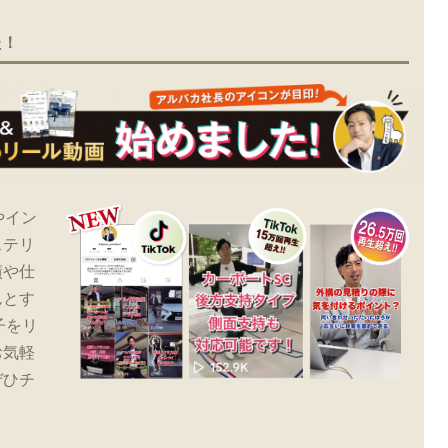
た！
やイン
ステリ
績や仕
んとす
子をリ
お気軽
ぜひチ