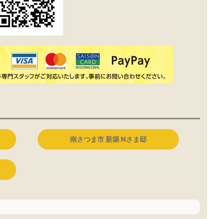
南さつま市 新築 Nさま邸