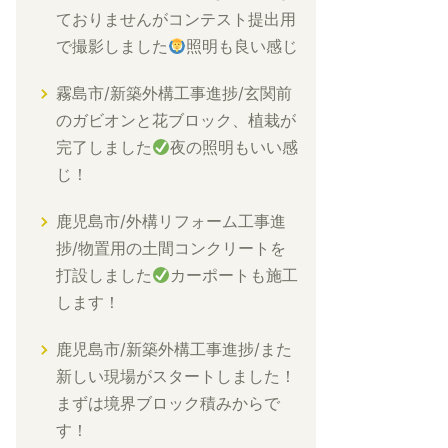
ておりませんがコンテスト提出用
で撮影しました
照明も良い感じ
霧島市/新築外構工事進捗/玄関前
のガビオンと花ブロック、植栽が
完了しました
夜の照明もいい感
じ！
鹿児島市/外構リフォーム工事進
捗/物置用の土間コンクリートを
打設しました
カーポートも施工
します！
鹿児島市/新築外構工事進捗/また
新しい現場がスタートしました！
まずは境界ブロック積みからで
す！