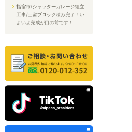
指宿市/シャッターガレージ組立
工事/土留ブロック積み完了！い
よいよ完成が目の前です！