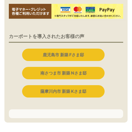
カーポートを導入されたお客様の声
鹿児島市 新築 Fさま邸
南さつま市 新築 Nさま邸
薩摩川内市 新築 Kさま邸