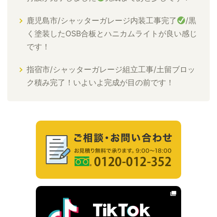
鹿児島市/シャッターガレージ内装工事完了
/黒
く塗装したOSB合板とハニカムライトが良い感じ
です！
指宿市/シャッターガレージ組立工事/土留ブロッ
ク積み完了！いよいよ完成が目の前です！