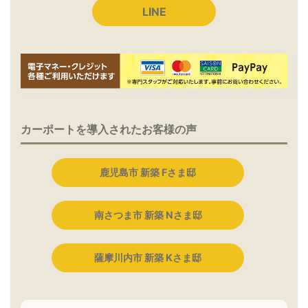
LINE
カーポートを導入されたお客様の声
鹿児島市 新築 Fさま邸
南さつま市 新築 Nさま邸
薩摩川内市 新築 Kさま邸