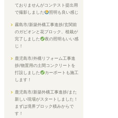
ておりませんがコンテスト提出用
で撮影しました
照明も良い感じ
霧島市/新築外構工事進捗/玄関前
のガビオンと花ブロック、植栽が
完了しました
夜の照明もいい感
じ！
鹿児島市/外構リフォーム工事進
捗/物置用の土間コンクリートを
打設しました
カーポートも施工
します！
鹿児島市/新築外構工事進捗/また
新しい現場がスタートしました！
まずは境界ブロック積みからで
す！