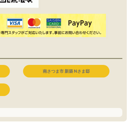
南さつま市 新築 Nさま邸