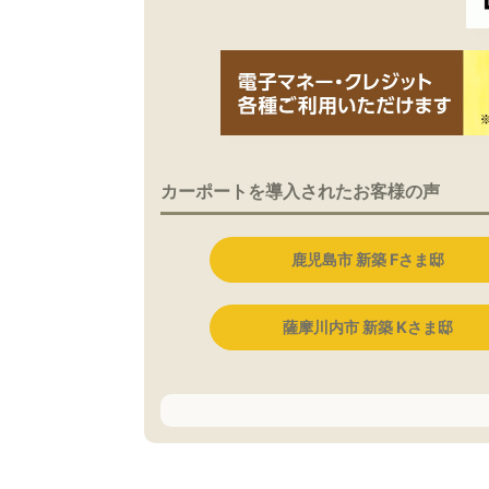
カーポートを導入されたお客様の声
鹿児島市 新築 Fさま邸
薩摩川内市 新築 Kさま邸