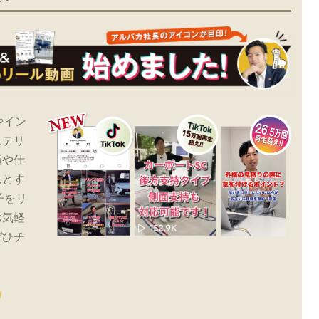
やイン
ステリ
績や仕
んとす
子をリ
お気軽
ぜひチ