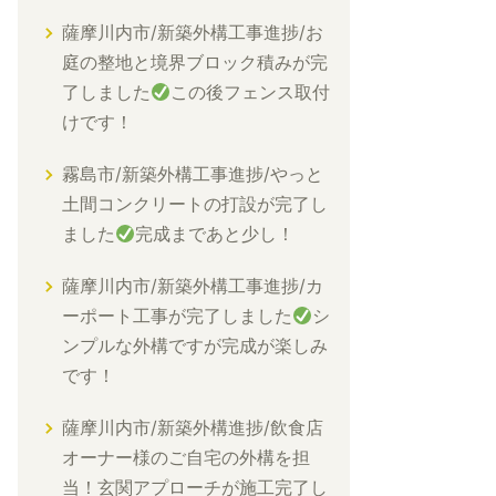
薩摩川内市/新築外構工事進捗/お
庭の整地と境界ブロック積みが完
了しました
この後フェンス取付
けです！
霧島市/新築外構工事進捗/やっと
土間コンクリートの打設が完了し
ました
完成まであと少し！
薩摩川内市/新築外構工事進捗/カ
ーポート工事が完了しました
シ
ンプルな外構ですが完成が楽しみ
です！
薩摩川内市/新築外構進捗/飲食店
オーナー様のご自宅の外構を担
当！玄関アプローチが施工完了し