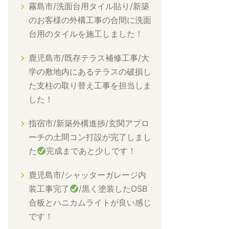
霧島市/洗面台用タイル貼り/新築
のお客様の外構工事の合間に洗面
台用のタイルを施工しました！
鹿児島市/既存テラス補修工事/大
学の敷地内にあるテラスの破損し
た支柱の取り替え工事を担当しま
した！
指宿市/新築外構進捗/玄関アプロ
ーチの土間コン打設が完了しまし
た
完成まであと少しです！
鹿児島市/シャッターガレージ内
装工事完了
/黒く塗装したOSB
合板とハニカムライトが良い感じ
です！