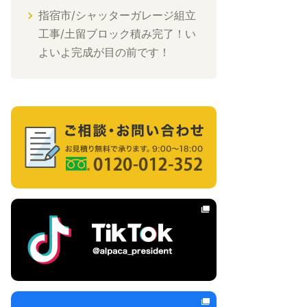
指宿市/シャッターガレージ組立
工事/土留ブロック積み完了！い
よいよ完成が目の前です！