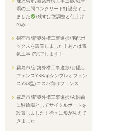
鹿児島市/新築外構工事進捗/駐車
場の土間コンクリート打設完了し
ました
/残すは微調整と仕上げ
のみ！
指宿市/新築外構工事進捗/宅配ボ
ックスを設置しました！あとは電
気工事で完了します！
霧島市/新築外構工事進捗/目隠し
フェンスYKKapシンプレオフェン
スYS3型/コスパ向けフェンス！
霧島市/新築外構工事進捗/玄関前
に駐輪場としてサイクルポートを
設置しました！徐々に形が見えて
きました