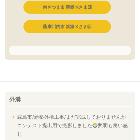
南さつま市 新築 Nさま邸
薩摩川内市 新築 Kさま邸
外溝
霧島市/新築外構工事/まだ完成しておりませんが
コンテスト提出用で撮影しました
照明も良い感
じ