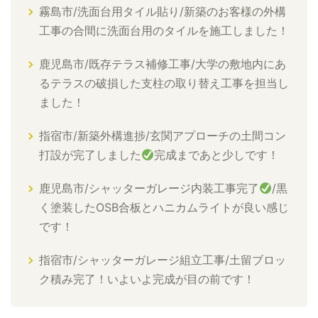
霧島市/洗面台用タイル貼り/新築のお客様の外構
工事の合間に洗面台用のタイルを施工しました！
鹿児島市/既存テラス補修工事/大学の敷地内にあ
るテラスの破損した支柱の取り替え工事を担当し
ました！
指宿市/新築外構進捗/玄関アプローチの土間コン
打設が完了しました
完成まであと少しです！
鹿児島市/シャッターガレージ内装工事完了
/黒
く塗装したOSB合板とハニカムライトが良い感じ
です！
指宿市/シャッターガレージ組立工事/土留ブロッ
ク積み完了！いよいよ完成が目の前です！