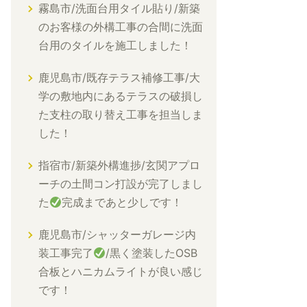
霧島市/洗面台用タイル貼り/新築
のお客様の外構工事の合間に洗面
台用のタイルを施工しました！
鹿児島市/既存テラス補修工事/大
学の敷地内にあるテラスの破損し
た支柱の取り替え工事を担当しま
した！
指宿市/新築外構進捗/玄関アプロ
ーチの土間コン打設が完了しまし
た
完成まであと少しです！
鹿児島市/シャッターガレージ内
装工事完了
/黒く塗装したOSB
合板とハニカムライトが良い感じ
です！