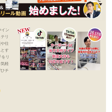
やイン
ステリ
績や仕
んとす
子をリ
お気軽
ぜひチ