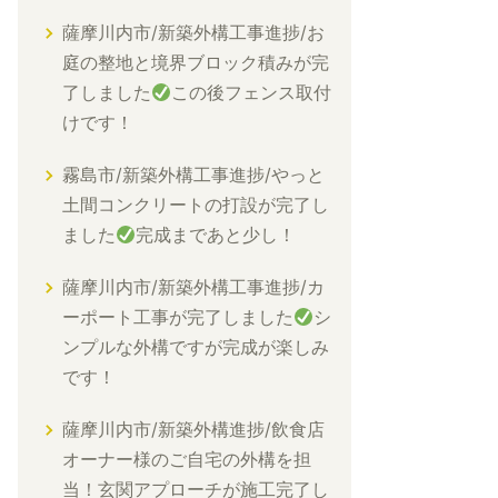
薩摩川内市/新築外構工事進捗/お
庭の整地と境界ブロック積みが完
了しました
この後フェンス取付
けです！
霧島市/新築外構工事進捗/やっと
土間コンクリートの打設が完了し
ました
完成まであと少し！
薩摩川内市/新築外構工事進捗/カ
ーポート工事が完了しました
シ
ンプルな外構ですが完成が楽しみ
です！
薩摩川内市/新築外構進捗/飲食店
オーナー様のご自宅の外構を担
当！玄関アプローチが施工完了し