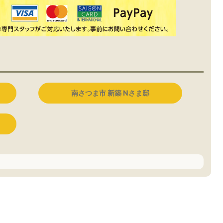
南さつま市 新築 Nさま邸