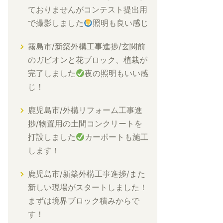
ておりませんがコンテスト提出用
で撮影しました
照明も良い感じ
霧島市/新築外構工事進捗/玄関前
のガビオンと花ブロック、植栽が
完了しました
夜の照明もいい感
じ！
鹿児島市/外構リフォーム工事進
捗/物置用の土間コンクリートを
打設しました
カーポートも施工
します！
鹿児島市/新築外構工事進捗/また
新しい現場がスタートしました！
まずは境界ブロック積みからで
す！