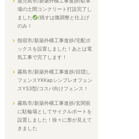
鹿児島市/新築外構工事進捗/駐車
場の土間コンクリート打設完了し
ました
/残すは微調整と仕上げ
のみ！
指宿市/新築外構工事進捗/宅配ボ
ックスを設置しました！あとは電
気工事で完了します！
霧島市/新築外構工事進捗/目隠し
フェンスYKKapシンプレオフェン
スYS3型/コスパ向けフェンス！
霧島市/新築外構工事進捗/玄関前
に駐輪場としてサイクルポートを
設置しました！徐々に形が見えて
きました