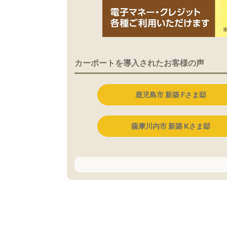
カーポートを導入されたお客様の声
鹿児島市 新築 Fさま邸
薩摩川内市 新築 Kさま邸