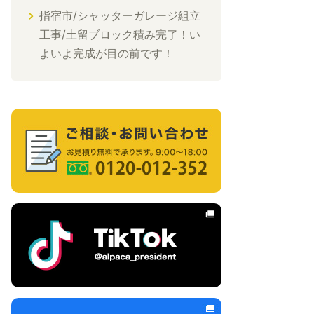
指宿市/シャッターガレージ組立
工事/土留ブロック積み完了！い
よいよ完成が目の前です！