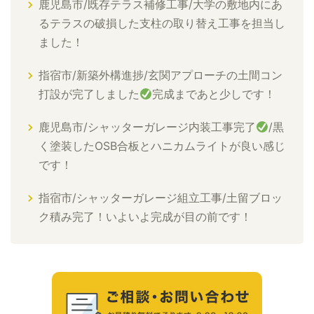
鹿児島市/既存テラス補修工事/大学の敷地内にあ
るテラスの破損した支柱の取り替え工事を担当し
ました！
指宿市/新築外構進捗/玄関アプローチの土間コン
打設が完了しました
完成まであと少しです！
鹿児島市/シャッターガレージ内装工事完了
/黒
く塗装したOSB合板とハニカムライトが良い感じ
です！
指宿市/シャッターガレージ組立工事/土留ブロッ
ク積み完了！いよいよ完成が目の前です！