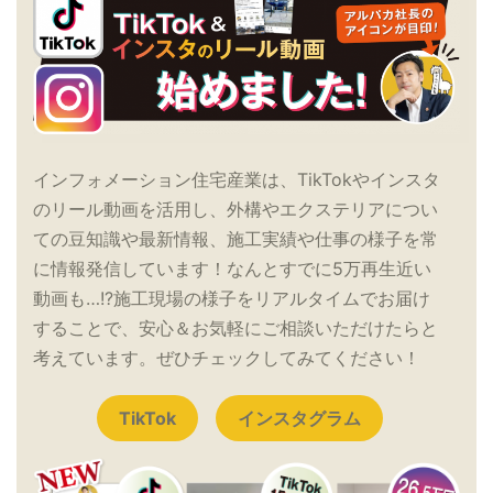
インフォメーション住宅産業は、TikTokやインスタ
のリール動画を活用し、外構やエクステリアについ
ての豆知識や最新情報、施工実績や仕事の様子を常
に情報発信しています！なんとすでに5万再生近い
動画も…!?施工現場の様子をリアルタイムでお届け
することで、安心＆お気軽にご相談いただけたらと
考えています。ぜひチェックしてみてください！
TikTok
インスタグラム