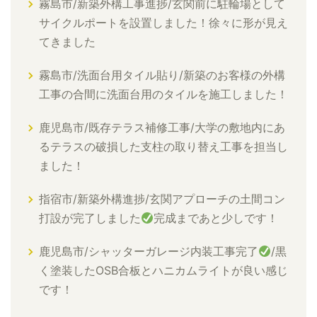
霧島市/新築外構工事進捗/玄関前に駐輪場として
サイクルポートを設置しました！徐々に形が見え
てきました
霧島市/洗面台用タイル貼り/新築のお客様の外構
工事の合間に洗面台用のタイルを施工しました！
鹿児島市/既存テラス補修工事/大学の敷地内にあ
るテラスの破損した支柱の取り替え工事を担当し
ました！
指宿市/新築外構進捗/玄関アプローチの土間コン
打設が完了しました
完成まであと少しです！
鹿児島市/シャッターガレージ内装工事完了
/黒
く塗装したOSB合板とハニカムライトが良い感じ
です！