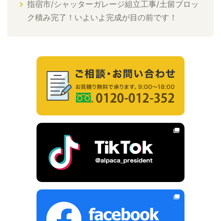
指宿市/シャッターガレージ組立工事/土留ブロッ
ク積み完了！いよいよ完成が目の前です！