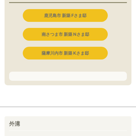
鹿児島市 新築 Fさま邸
南さつま市 新築 Nさま邸
薩摩川内市 新築 Kさま邸
外溝