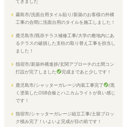
てきました
霧島市/洗面台用タイル貼り/新築のお客様の外構
工事の合間に洗面台用のタイルを施工しました！
鹿児島市/既存テラス補修工事/大学の敷地内にあ
るテラスの破損した支柱の取り替え工事を担当し
ました！
指宿市/新築外構進捗/玄関アプローチの土間コン
打設が完了しました
完成まであと少しです！
鹿児島市/シャッターガレージ内装工事完了
/黒
く塗装したOSB合板とハニカムライトが良い感じ
です！
指宿市/シャッターガレージ組立工事/土留ブロッ
ク積み完了！いよいよ完成が目の前です！