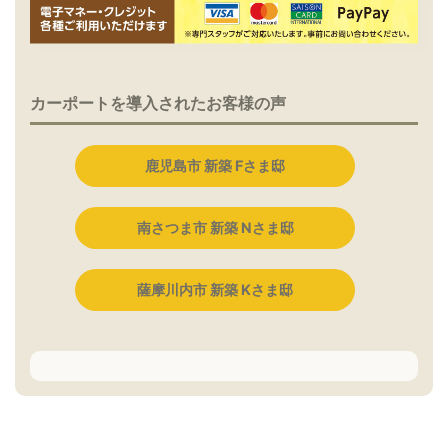
カーポートを導入されたお客様の声
鹿児島市 新築 Fさま邸
南さつま市 新築 Nさま邸
薩摩川内市 新築 Kさま邸