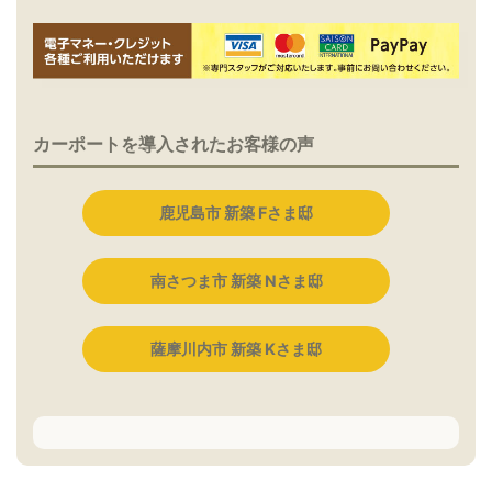
カーポートを導入されたお客様の声
鹿児島市 新築 Fさま邸
南さつま市 新築 Nさま邸
薩摩川内市 新築 Kさま邸