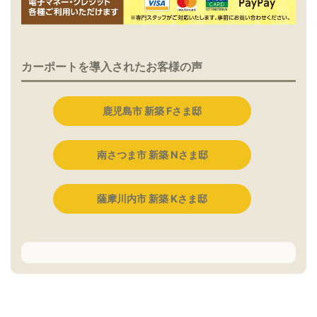
カーポートを導入されたお客様の声
鹿児島市 新築 Fさま邸
南さつま市 新築 Nさま邸
薩摩川内市 新築 Kさま邸