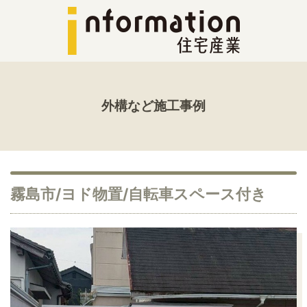
外構など施工事例
霧島市/ヨド物置/自転車スペース付き