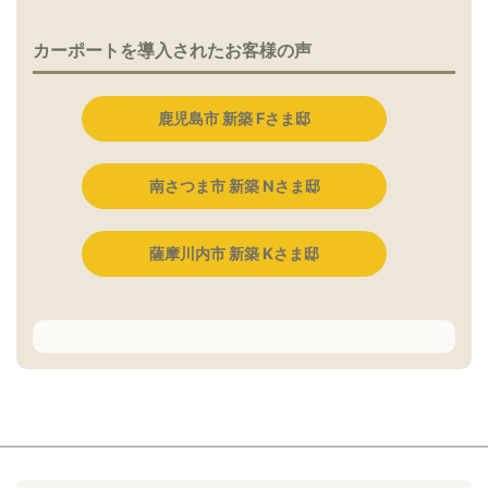
カーポートを導入されたお客様の声
鹿児島市 新築 Fさま邸
南さつま市 新築 Nさま邸
薩摩川内市 新築 Kさま邸