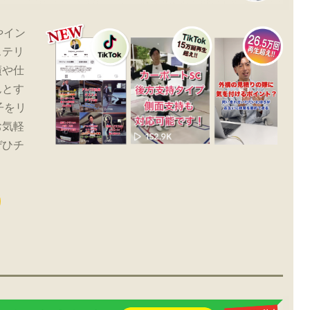
やイン
ステリ
績や仕
んとす
子をリ
お気軽
ぜひチ