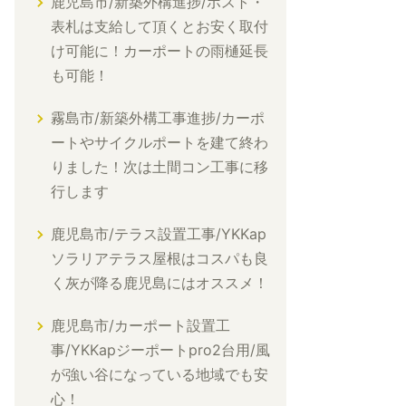
鹿児島市/新築外構進捗/ポスト・
表札は支給して頂くとお安く取付
け可能に！カーポートの雨樋延長
も可能！
霧島市/新築外構工事進捗/カーポ
ートやサイクルポートを建て終わ
りました！次は土間コン工事に移
行します
鹿児島市/テラス設置工事/YKKap
ソラリアテラス屋根はコスパも良
く灰が降る鹿児島にはオススメ！
鹿児島市/カーポート設置工
事/YKKapジーポートpro2台用/風
が強い谷になっている地域でも安
心！