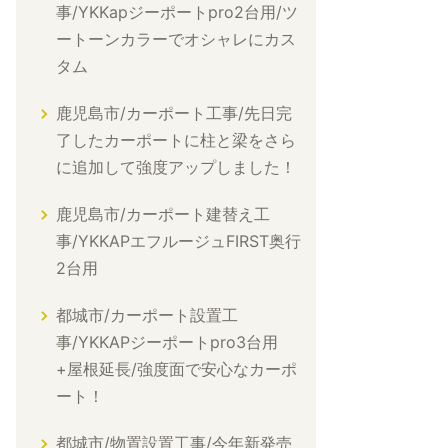
事/YKKapジーポートpro2台用/ツ
ートーンカラーでオシャレにカス
タム
鹿児島市/カーポート工事/先日完
了したカーポートに柱と梁をさら
に追加して強度アップしました！
鹿児島市/カーポート建替え工
事/YKKAPエフルージュFIRST奥行
2台用
都城市/カーポート設置工
事/YKKAPジーポートpro3台用
+屋根延長/強度面で安心なカーポ
ート！
都城市/物置設置工事/今年新発売