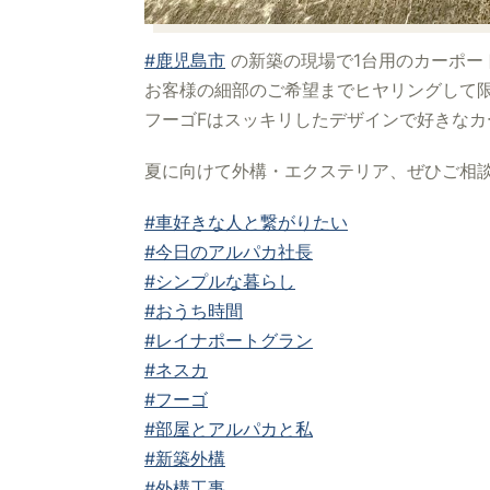
#鹿児島市
の新築の現場で1台用のカーポー
お客様の細部のご希望までヒヤリングして
フーゴFはスッキリしたデザインで好きなカ
夏に向けて外構・エクステリア、ぜひご相談
#車好きな人と繋がりたい
#今日のアルパカ社長
#シンプルな暮らし
#おうち時間
#レイナポートグラン
#ネスカ
#フーゴ
#部屋とアルパカと私
#新築外構
#外構工事