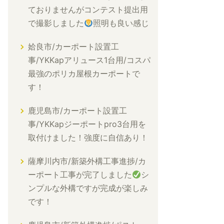
ておりませんがコンテスト提出用
で撮影しました
照明も良い感じ
姶良市/カーポート設置工
事/YKKapアリュース1台用/コスパ
最強のポリカ屋根カーポートで
す！
鹿児島市/カーポート設置工
事/YKKapジーポートpro3台用を
取付けました！強度に自信あり！
薩摩川内市/新築外構工事進捗/カ
ーポート工事が完了しました
シ
ンプルな外構ですが完成が楽しみ
です！