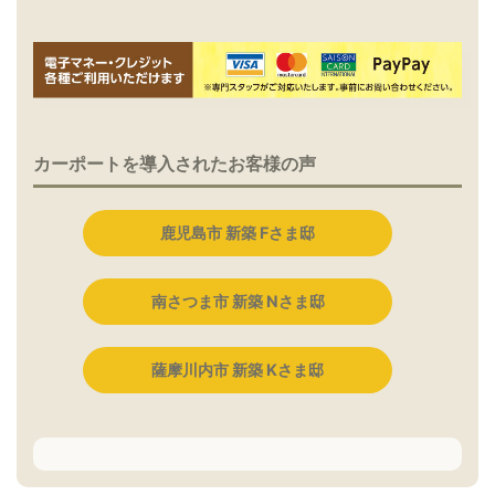
カーポートを導入されたお客様の声
鹿児島市 新築 Fさま邸
南さつま市 新築 Nさま邸
薩摩川内市 新築 Kさま邸