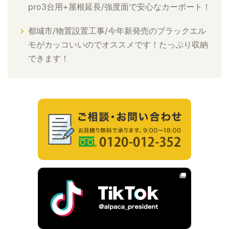
pro3台用+屋根延長/強度面で安心なカーポート！
都城市/物置設置工事/今年新発売のブラックエル
モがカッコいいのでオススメです！たっぷり収納
できます！