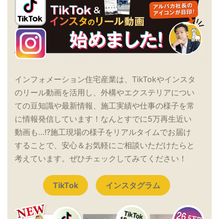
インフォメーション住宅産業は、TikTokやインスタ
のリール動画を活用し、外構やエクステリアについ
ての豆知識や最新情報、施工実績や仕事の様子を常
に情報発信しています！なんとすでに5万再生近い
動画も…!?施工現場の様子をリアルタイムでお届け
することで、安心＆お気軽にご相談いただけたらと
考えています。ぜひチェックしてみてください！
TikTok
インスタグラム