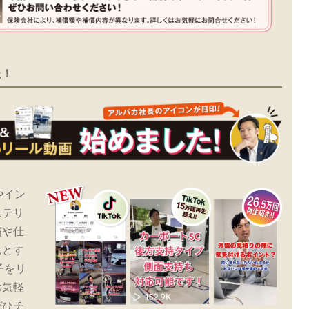
た！
やイン
ステリ
績や仕
んとす
子をリ
お気軽
ぜひチ