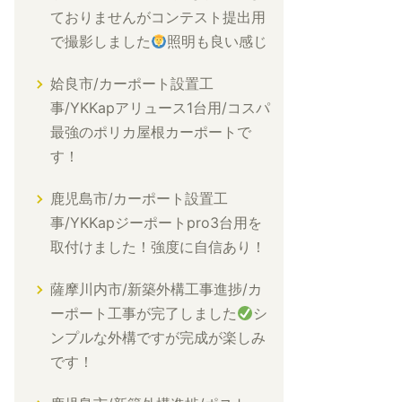
ておりませんがコンテスト提出用
で撮影しました
照明も良い感じ
姶良市/カーポート設置工
事/YKKapアリュース1台用/コスパ
最強のポリカ屋根カーポートで
す！
鹿児島市/カーポート設置工
事/YKKapジーポートpro3台用を
取付けました！強度に自信あり！
薩摩川内市/新築外構工事進捗/カ
ーポート工事が完了しました
シ
ンプルな外構ですが完成が楽しみ
です！