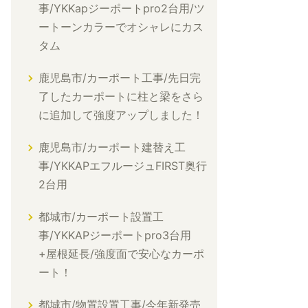
事/YKKapジーポートpro2台用/ツ
ートーンカラーでオシャレにカス
タム
鹿児島市/カーポート工事/先日完
了したカーポートに柱と梁をさら
に追加して強度アップしました！
鹿児島市/カーポート建替え工
事/YKKAPエフルージュFIRST奥行
2台用
都城市/カーポート設置工
事/YKKAPジーポートpro3台用
+屋根延長/強度面で安心なカーポ
ート！
都城市/物置設置工事/今年新発売