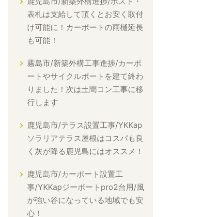
鹿児島市/新築外構進捗/ポスト・
表札は支給して頂くとお安く取付
け可能に！カーポートの雨樋延長
も可能！
霧島市/新築外構工事進捗/カーポ
ートやサイクルポートを建て終わ
りました！次は土間コン工事に移
行します
鹿児島市/テラス設置工事/YKKap
ソラリアテラス屋根はコスパも良
く灰が降る鹿児島にはオススメ！
鹿児島市/カーポート設置工
事/YKKapジーポートpro2台用/風
が強い谷になっている地域でも安
心！