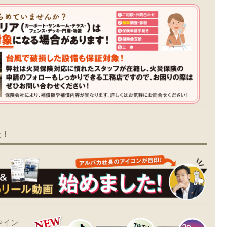
た！
やイン