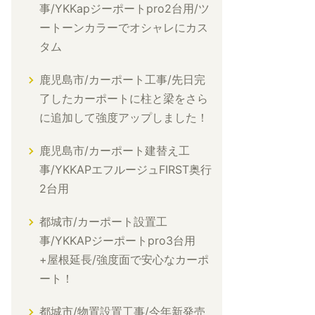
事/YKKapジーポートpro2台用/ツ
ートーンカラーでオシャレにカス
タム
鹿児島市/カーポート工事/先日完
了したカーポートに柱と梁をさら
に追加して強度アップしました！
鹿児島市/カーポート建替え工
事/YKKAPエフルージュFIRST奥行
2台用
都城市/カーポート設置工
事/YKKAPジーポートpro3台用
+屋根延長/強度面で安心なカーポ
ート！
都城市/物置設置工事/今年新発売