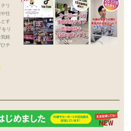
ステリ
績や仕
んとす
子をリ
お気軽
ぜひチ