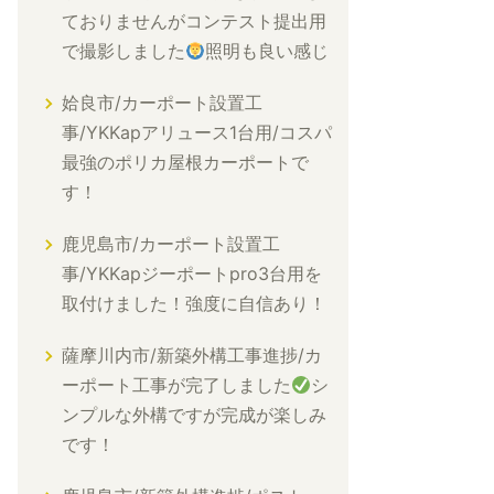
ておりませんがコンテスト提出用
で撮影しました
照明も良い感じ
姶良市/カーポート設置工
事/YKKapアリュース1台用/コスパ
最強のポリカ屋根カーポートで
す！
鹿児島市/カーポート設置工
事/YKKapジーポートpro3台用を
取付けました！強度に自信あり！
薩摩川内市/新築外構工事進捗/カ
ーポート工事が完了しました
シ
ンプルな外構ですが完成が楽しみ
です！