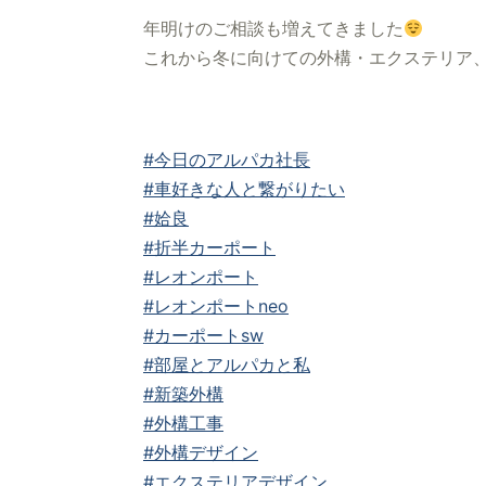
年明けのご相談も増えてきました
これから冬に向けての外構・エクステリア、せ
#今日のアルパカ社長
#車好きな人と繋がりたい
#姶良
#折半カーポート
#レオンポート
#レオンポートneo
#カーポートsw
#部屋とアルパカと私
#新築外構
#外構工事
#外構デザイン
#エクステリアデザイン