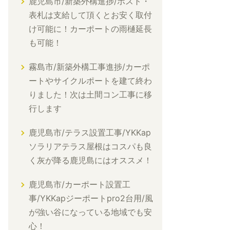
鹿児島市/新築外構進捗/ポスト・
表札は支給して頂くとお安く取付
け可能に！カーポートの雨樋延長
も可能！
霧島市/新築外構工事進捗/カーポ
ートやサイクルポートを建て終わ
りました！次は土間コン工事に移
行します
鹿児島市/テラス設置工事/YKKap
ソラリアテラス屋根はコスパも良
く灰が降る鹿児島にはオススメ！
鹿児島市/カーポート設置工
事/YKKapジーポートpro2台用/風
が強い谷になっている地域でも安
心！