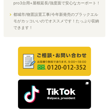
pro3台用+屋根延長/強度面で安心なカーポート！
都城市/物置設置工事/今年新発売のブラックエル
モがカッコいいのでオススメです！たっぷり収納
できます！