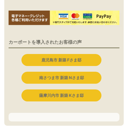
カーポートを導入されたお客様の声
鹿児島市 新築 Fさま邸
南さつま市 新築 Nさま邸
薩摩川内市 新築 Kさま邸