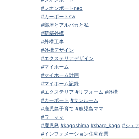
#レオンポートneo
#カーポートsw
#部屋とアルパカと私
#新築外構
#外構工事
#外構デザイン
#エクステリアデザイン
#マイホーム
#マイホーム計画
#マイホーム記録
#エクステリア
#リフォーム
#外構
#カーポート
#サンルーム
#鹿児島子育て
#鹿児島ママ
#ワーママ
#鹿児島
#kagoshima
#share_kago
#シェア
#インフォメーション住宅産業