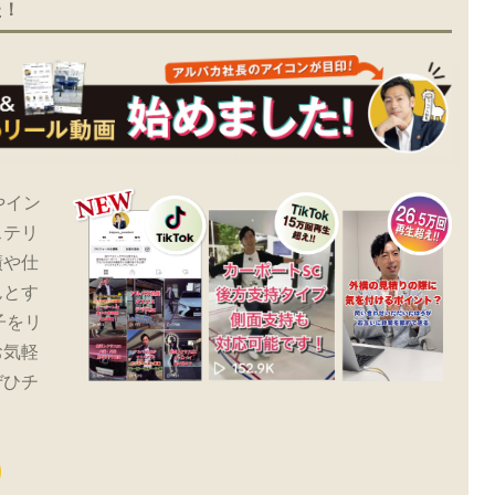
た！
やイン
ステリ
績や仕
んとす
子をリ
お気軽
ぜひチ