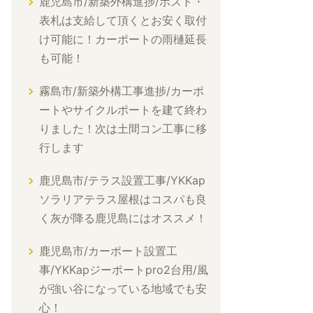
鹿児島市/新築外構進捗/ポスト・
表札は支給して頂くとお安く取付
け可能に！カーポートの雨樋延長
も可能！
霧島市/新築外構工事進捗/カーポ
ートやサイクルポートを建て終わ
りました！次は土間コン工事に移
行します
鹿児島市/テラス設置工事/YKKap
ソラリアテラス屋根はコスパも良
く灰が降る鹿児島にはオススメ！
鹿児島市/カーポート設置工
事/YKKapジーポートpro2台用/風
が強い谷になっている地域でも安
心！