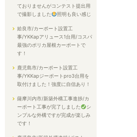
ておりませんがコンテスト提出用
で撮影しました
照明も良い感じ
姶良市/カーポート設置工
事/YKKapアリュース1台用/コスパ
最強のポリカ屋根カーポートで
す！
鹿児島市/カーポート設置工
事/YKKapジーポートpro3台用を
取付けました！強度に自信あり！
薩摩川内市/新築外構工事進捗/カ
ーポート工事が完了しました
シ
ンプルな外構ですが完成が楽しみ
です！