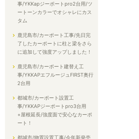
事/YKKapジーポートpro2台用/ツ
ートーンカラーでオシャレにカス
タム
鹿児島市/カーポート工事/先日完
了したカーポートに柱と梁をさら
に追加して強度アップしました！
鹿児島市/カーポート建替え工
事/YKKAPエフルージュFIRST奥行
2台用
都城市/カーポート設置工
事/YKKAPジーポートpro3台用
+屋根延長/強度面で安心なカーポ
ート！
都城市/物置設置工事/今年新発売