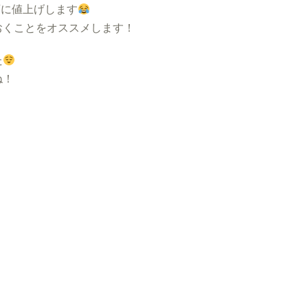
一斉に値上げします
おくことをオススメします！
た
ね！