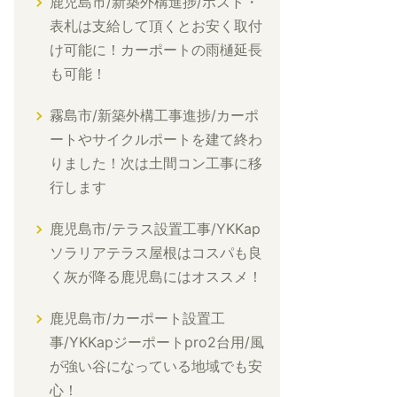
鹿児島市/新築外構進捗/ポスト・
表札は支給して頂くとお安く取付
け可能に！カーポートの雨樋延長
も可能！
霧島市/新築外構工事進捗/カーポ
ートやサイクルポートを建て終わ
りました！次は土間コン工事に移
行します
鹿児島市/テラス設置工事/YKKap
ソラリアテラス屋根はコスパも良
く灰が降る鹿児島にはオススメ！
鹿児島市/カーポート設置工
事/YKKapジーポートpro2台用/風
が強い谷になっている地域でも安
心！