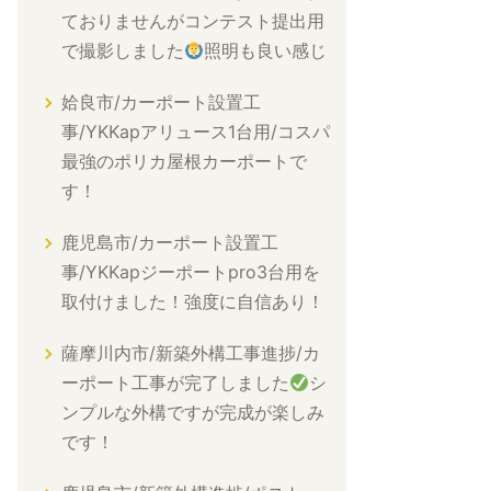
ておりませんがコンテスト提出用
で撮影しました
照明も良い感じ
姶良市/カーポート設置工
事/YKKapアリュース1台用/コスパ
最強のポリカ屋根カーポートで
す！
鹿児島市/カーポート設置工
事/YKKapジーポートpro3台用を
取付けました！強度に自信あり！
薩摩川内市/新築外構工事進捗/カ
ーポート工事が完了しました
シ
ンプルな外構ですが完成が楽しみ
です！