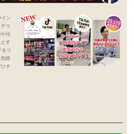
やイン
ステリ
績や仕
んとす
子をリ
お気軽
ぜひチ