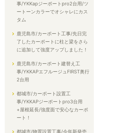
事/YKKapジーポートpro2台用/ツ
ートーンカラーでオシャレにカス
タム
鹿児島市/カーポート工事/先日完
了したカーポートに柱と梁をさら
に追加して強度アップしました！
鹿児島市/カーポート建替え工
事/YKKAPエフルージュFIRST奥行
2台用
都城市/カーポート設置工
事/YKKAPジーポートpro3台用
+屋根延長/強度面で安心なカーポ
ート！
都城市/物置設置工事/今年新発売