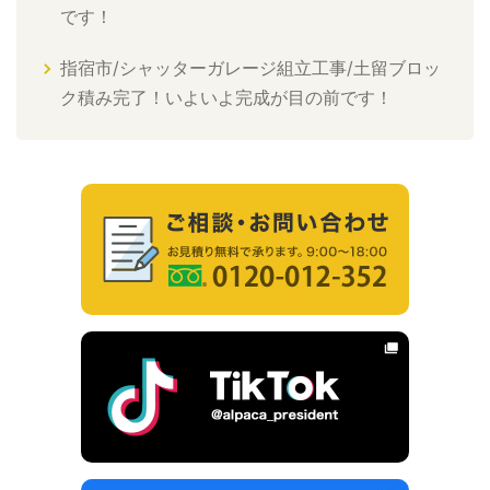
です！
指宿市/シャッターガレージ組立工事/土留ブロッ
ク積み完了！いよいよ完成が目の前です！