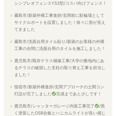
シンプレオフェンスYS3型/コスパ向けフェンス！
霧島市/新築外構工事進捗/玄関前に駐輪場として
サイクルポートを設置しました！徐々に形が見え
てきました
霧島市/洗面台用タイル貼り/新築のお客様の外構
工事の合間に洗面台用のタイルを施工しました！
鹿児島市/既存テラス補修工事/大学の敷地内にあ
るテラスの破損した支柱の取り替え工事を担当し
ました！
指宿市/新築外構進捗/玄関アプローチの土間コン
打設が完了しました
完成まであと少しです！
鹿児島市/シャッターガレージ内装工事完了
/黒
く塗装したOSB合板とハニカムライトが良い感じ