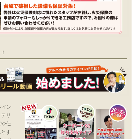
た！
やイン
ステリ
績や仕
んとす