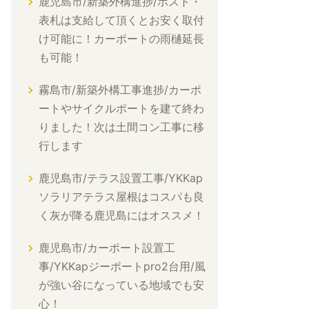
鹿児島市/新築外構進捗/ポスト・
表札は支給して頂くとお安く取付
け可能に！カーポートの雨樋延長
も可能！
霧島市/新築外構工事進捗/カーポ
ートやサイクルポートを建て終わ
りました！次は土間コン工事に移
行します
鹿児島市/テラス設置工事/YKKap
ソラリアテラス屋根はコスパも良
く灰が降る鹿児島にはオススメ！
鹿児島市/カーポート設置工
事/YKKapジーポートpro2台用/風
が強い谷になっている地域でも安
心！