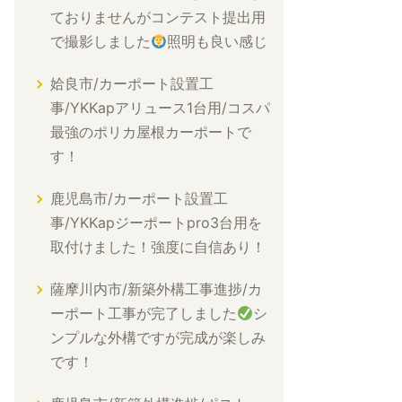
ておりませんがコンテスト提出用
で撮影しました
照明も良い感じ
姶良市/カーポート設置工
事/YKKapアリュース1台用/コスパ
最強のポリカ屋根カーポートで
す！
鹿児島市/カーポート設置工
事/YKKapジーポートpro3台用を
取付けました！強度に自信あり！
薩摩川内市/新築外構工事進捗/カ
ーポート工事が完了しました
シ
ンプルな外構ですが完成が楽しみ
です！