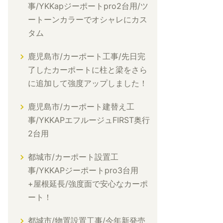
事/YKKapジーポートpro2台用/ツ
ートーンカラーでオシャレにカス
タム
鹿児島市/カーポート工事/先日完
了したカーポートに柱と梁をさら
に追加して強度アップしました！
鹿児島市/カーポート建替え工
事/YKKAPエフルージュFIRST奥行
2台用
都城市/カーポート設置工
事/YKKAPジーポートpro3台用
+屋根延長/強度面で安心なカーポ
ート！
都城市/物置設置工事/今年新発売